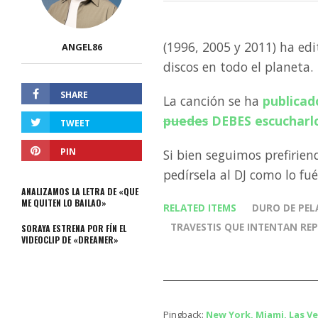
(1996, 2005 y 2011) ha edi
ANGEL86
discos en todo el planeta.
SHARE
La canción se ha
publicad
puedes
DEBES escucharlo
TWEET
PIN
Si bien seguimos prefiriend
pedírsela al DJ como lo fué
ANALIZAMOS LA LETRA DE «QUE
ME QUITEN LO BAILAO»
RELATED ITEMS
DURO DE PEL
TRAVESTIS QUE INTENTAN RE
SORAYA ESTRENA POR FÍN EL
VIDEOCLIP DE «DREAMER»
Pingback:
New York, Miami, Las V