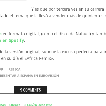
Y es que por tercera vez en su carrera
tado el tema que le llevó a vender más de quinientos 
o
en formato digital, (como el disco de Nahuel) y tam
 en Spotify
.
o la versión original, supone la excusa perfecta para i
 en su día el «África Remix».
AR
REBECA
PRESENTAR A ESPAÑA EN EUROVISIÓN
9 COMMENTS
egas… Cuenca | El Caj√≥n Desastre