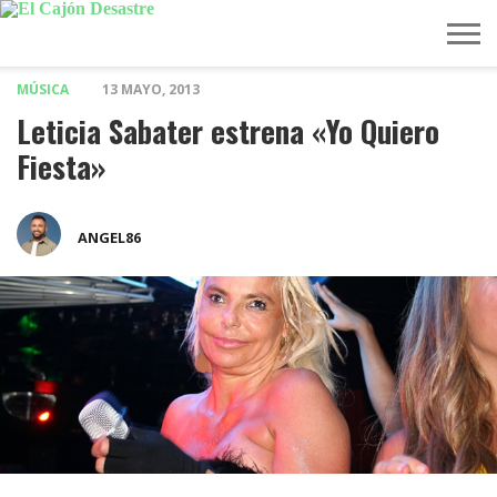
MÚSICA
13 MAYO, 2013
MÚSICA
TELEVISIÓN
POLÍTICA
ACTUALIDAD
EUROVISIÓN
Leticia Sabater estrena «Yo Quiero
Fiesta»
ANGEL86