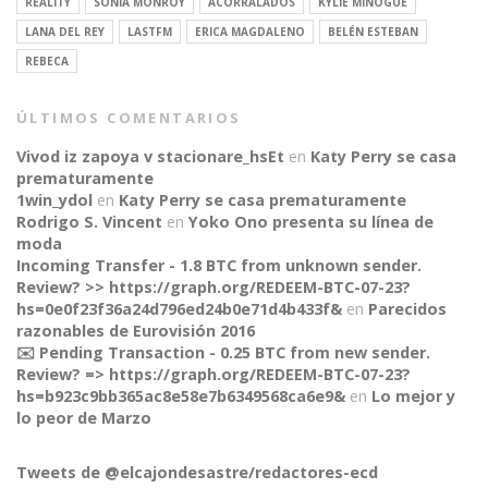
REALITY
SONIA MONROY
ACORRALADOS
KYLIE MINOGUE
LANA DEL REY
LASTFM
ERICA MAGDALENO
BELÉN ESTEBAN
REBECA
ÚLTIMOS COMENTARIOS
Vivod iz zapoya v stacionare_hsEt
en
Katy Perry se casa
prematuramente
1win_ydol
en
Katy Perry se casa prematuramente
Rodrigo S. Vincent
en
Yoko Ono presenta su línea de
moda
Incoming Transfer - 1.8 BTC from unknown sender.
Review? >> https://graph.org/REDEEM-BTC-07-23?
hs=0e0f23f36a24d796ed24b0e71d4b433f&
en
Parecidos
razonables de Eurovisión 2016
✉️ Pending Transaction - 0.25 BTC from new sender.
Review? => https://graph.org/REDEEM-BTC-07-23?
hs=b923c9bb365ac8e58e7b6349568ca6e9&
en
Lo mejor y
CONNECT
lo peor de Marzo
Tweets de @elcajondesastre/redactores-ecd