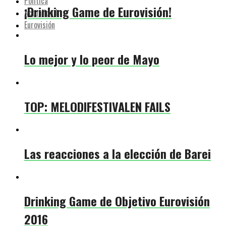
Política
¡Drinking Game de Eurovisión!
Actualidad
Eurovisión
Lo mejor y lo peor de Mayo
TOP: MELODIFESTIVALEN FAILS
Las reacciones a la elección de Barei
Drinking Game de Objetivo Eurovisión
2016