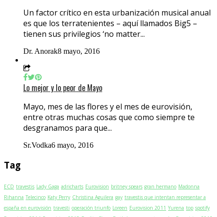
Un factor crítico en esta urbanización musical anual
es que los terratenientes – aquí llamados Big5 –
tienen sus privilegios ‘no matter...
Dr. Anorak
8 mayo, 2016
Lo mejor y lo peor de Mayo
Mayo, mes de las flores y el mes de eurovisión,
entre otras muchas cosas que como siempre te
desgranamos para que...
Sr.Vodka
6 mayo, 2016
Tag
ECD
travestis
Lady Gaga
adricharts
Eurovision
britney spears
gran hermano
Madonna
Rihanna
Telecinco
Katy Perry
Christina Aguilera
gay
travestis que intentan representar a
españa en eurovisión
travesti
operación triunfo
Loreen
Eurovision 2011
Yurena
top
spotify