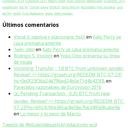
Eurovision 2014
Eurovision 2013
Reality Show
Ruth Lorenzo
pastora soler
Eurovision 2012
preselección
last fm
Chenoa
soraya
REALITY
Sonia Monroy
Acorralados
kylie minogue
Lana
del Rey
lastfm
Erica Magdaleno
rebeca
belén esteban
Últimos comentarios
Vivod iz zapoya v stacionare_hsEt
en
Katy Perry se
casa prematuramente
1win_ydol
en
Katy Perry se casa prematuramente
Rodrigo S. Vincent
en
Yoko Ono presenta su línea
de moda
Incoming Transfer - 1.8 BTC from unknown sender.
Review? >> https://graph.org/REDEEM-BTC-07-23?
hs=0e0f23f36a24d796ed24b0e71d4b433f&
en
Parecidos razonables de Eurovisión 2016
✉️ Pending Transaction - 0.25 BTC from new
sender. Review? => https://graph.org/REDEEM-BTC-
07-23?hs=b923c9bb365ac8e58e7b6349568ca6e9&
en
Lo mejor y lo peor de Marzo
Tweets de @elcajondesastre/redactores-ecd