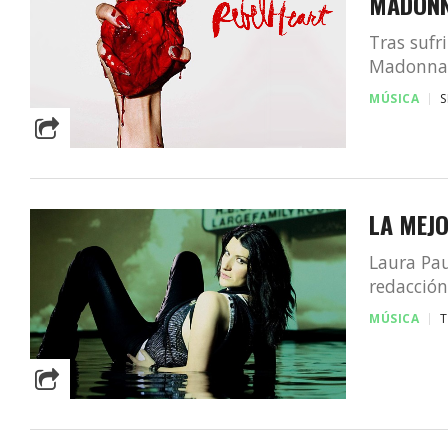
MADON
Tras sufr
Madonna 
MÚSICA
S
LA MEJO
Laura Pau
redacción
MÚSICA