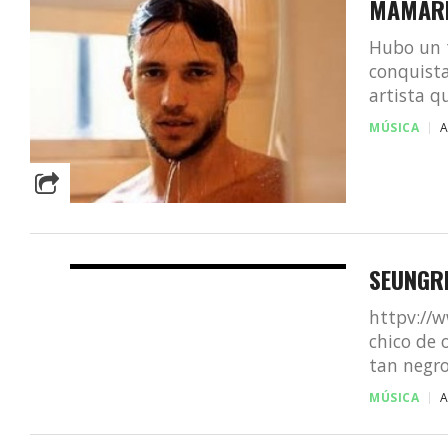
MAMAR
Hubo un t
conquist
artista qu
MÚSICA
SEUNGRI
httpv://
chico de 
tan negro
MÚSICA