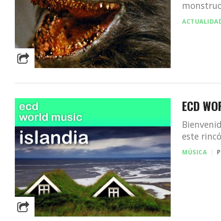
monstruo 
ACTUALIDA
ECD WOR
Bienvenid
este rinc
MÚSICA