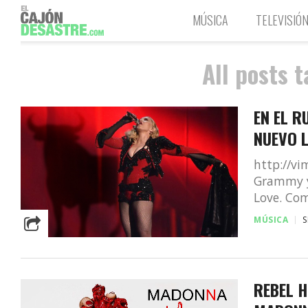
MÚSICA
TELEVISIÓ
All posts 
EN EL 
NUEVO 
http://v
Grammy y 
Love. Co
MÚSICA
S
REBEL H