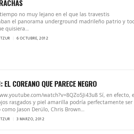
RACHAS
iempo no muy lejano en el que las travestis
aban el panorama underground madrileño patrio y to
e quisiera...
ATZUR
6 OCTUBRE, 2012
: EL COREANO QUE PARECE NEGRO
www.youtube.com/watch?v=8QZo5Ji43u8 Sí, en efecto, 
ojos rasgados y piel amarilla podría perfectamente ser
 como Jason Derülo, Chris Brown...
ATZUR
3 MARZO, 2012