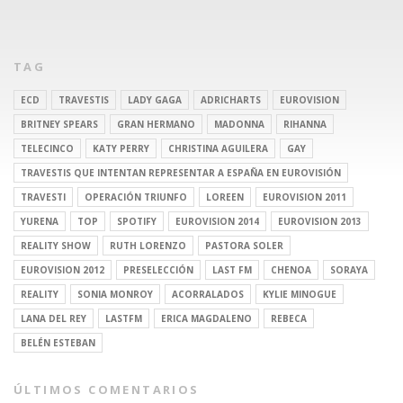
TAG
ECD
TRAVESTIS
LADY GAGA
ADRICHARTS
EUROVISION
BRITNEY SPEARS
GRAN HERMANO
MADONNA
RIHANNA
TELECINCO
KATY PERRY
CHRISTINA AGUILERA
GAY
TRAVESTIS QUE INTENTAN REPRESENTAR A ESPAÑA EN EUROVISIÓN
TRAVESTI
OPERACIÓN TRIUNFO
LOREEN
EUROVISION 2011
YURENA
TOP
SPOTIFY
EUROVISION 2014
EUROVISION 2013
REALITY SHOW
RUTH LORENZO
PASTORA SOLER
EUROVISION 2012
PRESELECCIÓN
LAST FM
CHENOA
SORAYA
REALITY
SONIA MONROY
ACORRALADOS
KYLIE MINOGUE
LANA DEL REY
LASTFM
ERICA MAGDALENO
REBECA
BELÉN ESTEBAN
ÚLTIMOS COMENTARIOS