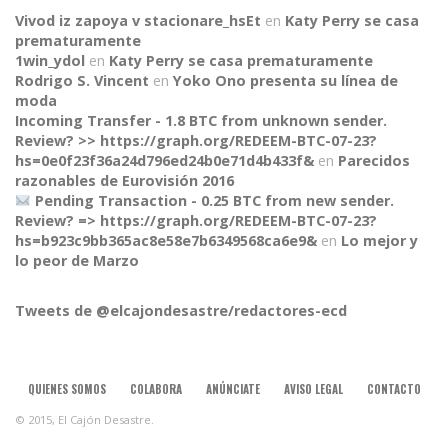
Vivod iz zapoya v stacionare_hsEt
en
Katy Perry se casa
prematuramente
1win_ydol
en
Katy Perry se casa prematuramente
Rodrigo S. Vincent
en
Yoko Ono presenta su línea de
moda
Incoming Transfer - 1.8 BTC from unknown sender.
Review? >> https://graph.org/REDEEM-BTC-07-23?
hs=0e0f23f36a24d796ed24b0e71d4b433f&
en
Parecidos
razonables de Eurovisión 2016
Pending Transaction - 0.25 BTC from new sender.
Review? => https://graph.org/REDEEM-BTC-07-23?
CONNECT
hs=b923c9bb365ac8e58e7b6349568ca6e9&
en
Lo mejor y
lo peor de Marzo
Tweets de @elcajondesastre/redactores-ecd
QUIENES SOMOS
COLABORA
ANÚNCIATE
AVISO LEGAL
CONTACTO
© 2015, El Cajón Desastre.