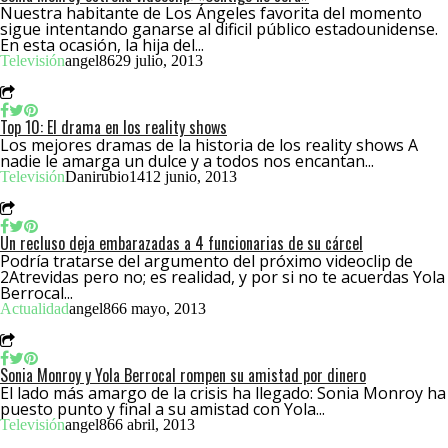
Nuestra habitante de Los Ángeles favorita del momento
sigue intentando ganarse al dificil público estadounidense.
En esta ocasión, la hija del...
Televisión
angel86
29 julio, 2013
Top 10: El drama en los reality shows
Los mejores dramas de la historia de los reality shows A
nadie le amarga un dulce y a todos nos encantan...
Televisión
Danirubio14
12 junio, 2013
Un recluso deja embarazadas a 4 funcionarias de su cárcel
Podría tratarse del argumento del próximo videoclip de
2Atrevidas pero no; es realidad, y por si no te acuerdas Yola
Berrocal...
Actualidad
angel86
6 mayo, 2013
Sonia Monroy y Yola Berrocal rompen su amistad por dinero
El lado más amargo de la crisis ha llegado: Sonia Monroy ha
puesto punto y final a su amistad con Yola...
Televisión
angel86
6 abril, 2013