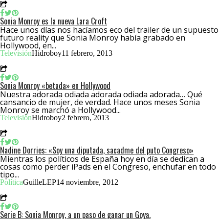
Sonia Monroy es la nueva Lara Croft
Hace unos días nos hacíamos eco del trailer de un supuesto
futuro reality que Sonia Monroy había grabado en
Hollywood, en...
Televisión
Hidroboy
11 febrero, 2013
Sonia Monroy «betada» en Hollywood
Nuestra adorada odiada adorada odiada adorada… Qué
cansancio de mujer, de verdad. Hace unos meses Sonia
Monroy se marchó a Hollywood...
Televisión
Hidroboy
2 febrero, 2013
Nadine Dorries: «Soy una diputada, sacadme del puto Congreso»
Mientras los políticos de España hoy en día se dedican a
cosas como perder iPads en el Congreso, enchufar en todo
tipo...
Política
GuilleLEP
14 noviembre, 2012
Serie B: Sonia Monroy, a un paso de ganar un Goya.