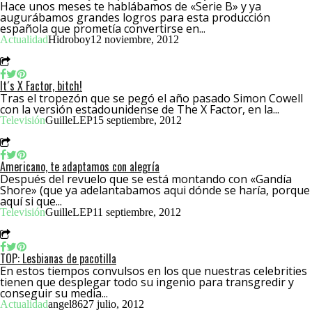
Hace unos meses te hablábamos de «Serie B» y ya
augurábamos grandes logros para esta producción
española que prometía convertirse en...
Actualidad
Hidroboy
12 noviembre, 2012
It´s X Factor, bitch!
Tras el tropezón que se pegó el año pasado Simon Cowell
con la versión estadounidense de The X Factor, en la...
Televisión
GuilleLEP
15 septiembre, 2012
Americano, te adaptamos con alegría
Después del revuelo que se está montando con «Gandía
Shore» (que ya adelantabamos aqui dónde se haría, porque
aquí si que...
Televisión
GuilleLEP
11 septiembre, 2012
TOP: Lesbianas de pacotilla
En estos tiempos convulsos en los que nuestras celebrities
tienen que desplegar todo su ingenio para transgredir y
conseguir su media...
Actualidad
angel86
27 julio, 2012