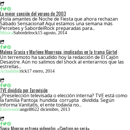
La mejor canción del verano de 2003
¡Hola amantes de Noche de Fiesta que ahora rechazan
Sábado Sensacional! Aquí estamos una semana más
Percebes y SabordelRock preparadas para...
Música
Sabordelrock
15 agosto, 2014
Malena Gracia y Marlene Mourreau, implicadas en la trama Gürtel
Un terremoto ha sacudido hoy la redacción de El Cajón
Desastre. Aún no salimos del shock al enterarnos que las
estrellas...
Actualidad
rick
17 enero, 2014
TVE dividida por Eurovisión
¿Preselección televisada o elección interna? TVE está como
la familia Pantoja: hundida corrupta dividida. Según
informa Vanitatis, el ente todavía no...
Eurovisión
angel86
22 diciembre, 2013
Sonia Monroy estrena videoclip: «Contigo no será»