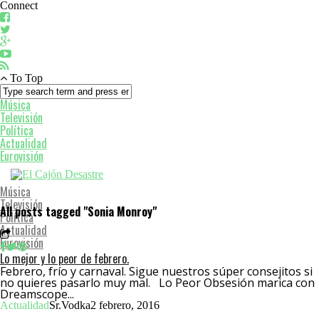
Connect
To Top
Música
Televisión
Política
Actualidad
Eurovisión
Música
Televisión
All posts tagged "Sonia Monroy"
Política
Actualidad
Eurovisión
Lo mejor y lo peor de febrero.
Febrero, frío y carnaval. Sigue nuestros súper consejitos si
no quieres pasarlo muy mal. Lo Peor Obsesión marica con
Dreamscope...
Actualidad
Sr.Vodka
2 febrero, 2016