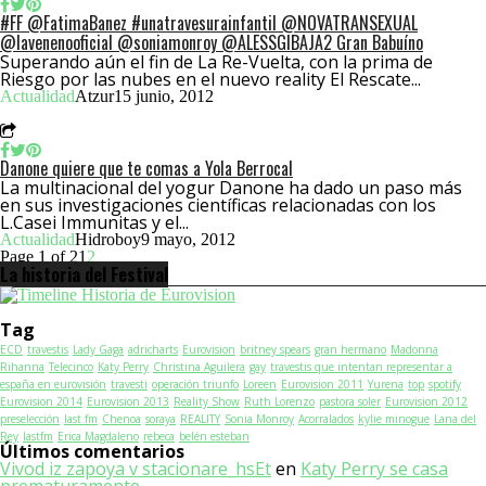
#FF @FatimaBanez #unatravesurainfantil @NOVATRANSEXUAL
@lavenenooficial @soniamonroy @ALESSGIBAJA2 Gran Babuíno
Superando aún el fin de La Re-Vuelta, con la prima de
Riesgo por las nubes en el nuevo reality El Rescate...
Actualidad
Atzur
15 junio, 2012
Danone quiere que te comas a Yola Berrocal
La multinacional del yogur Danone ha dado un paso más
en sus investigaciones científicas relacionadas con los
L.Casei Immunitas y el...
Actualidad
Hidroboy
9 mayo, 2012
Page 1 of 2
1
2
La historia del Festival
Tag
ECD
travestis
Lady Gaga
adricharts
Eurovision
britney spears
gran hermano
Madonna
Rihanna
Telecinco
Katy Perry
Christina Aguilera
gay
travestis que intentan representar a
españa en eurovisión
travesti
operación triunfo
Loreen
Eurovision 2011
Yurena
top
spotify
Eurovision 2014
Eurovision 2013
Reality Show
Ruth Lorenzo
pastora soler
Eurovision 2012
preselección
last fm
Chenoa
soraya
REALITY
Sonia Monroy
Acorralados
kylie minogue
Lana del
Rey
lastfm
Erica Magdaleno
rebeca
belén esteban
Últimos comentarios
Vivod iz zapoya v stacionare_hsEt
en
Katy Perry se casa