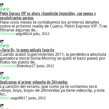
Pekín Express VIP es ahora «Expedición Imposible», con nuevas y
escalofriantes parejas
Hace unos meses te contábamos los primeros detalles
sobre el próximo reality de Cuatro, Pekín Express VIP. Tras
filtrarse algunas de...
Televisión
angel86
24 julio, 2012
«Serie B»: tu nueva película favorita
Cuando acabó Supervivientes 2011, la perdedora absoluta
ganadora moral Sonia Monroy se quitó el bazo paseó por
todos los platós de...
Actualidad
Hidroboy
27 junio, 2012
Analizamos el primer videoclip de 2Atrevidas
La canción del verano, que como ya te contamos será
«Boys, boys, boys» de 2Atrevidas ya tiene videoclip, y este
fin...
Música
angel86
17 junio, 2012