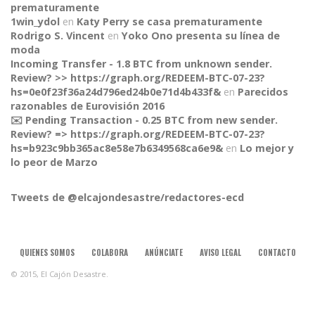
prematuramente
1win_ydol
en
Katy Perry se casa prematuramente
Rodrigo S. Vincent
en
Yoko Ono presenta su línea de
moda
Incoming Transfer - 1.8 BTC from unknown sender.
Review? >> https://graph.org/REDEEM-BTC-07-23?
hs=0e0f23f36a24d796ed24b0e71d4b433f&
en
Parecidos
razonables de Eurovisión 2016
✉️ Pending Transaction - 0.25 BTC from new sender.
Review? => https://graph.org/REDEEM-BTC-07-23?
hs=b923c9bb365ac8e58e7b6349568ca6e9&
en
Lo mejor y
lo peor de Marzo
Tweets de @elcajondesastre/redactores-ecd
CONNECT
QUIENES SOMOS
COLABORA
ANÚNCIATE
AVISO LEGAL
CONTACTO
© 2015, El Cajón Desastre.