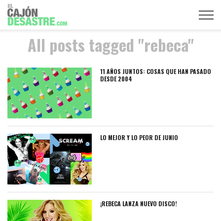
All posts tagged "rebeca"
MÚSICA
TELEVISIÓN
POLÍTICA
ACTUALIDAD
EUROVISIÓN
11 AÑOS JUNTOS: COSAS QUE HAN PASADO
DESDE 2004
LO MEJOR Y LO PEOR DE JUNIO
¡REBECA LANZA NUEVO DISCO!