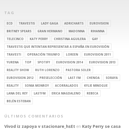
TAG
ECD
TRAVESTIS
LADY GAGA
ADRICHARTS
EUROVISION
BRITNEY SPEARS
GRAN HERMANO
MADONNA
RIHANNA
TELECINCO
KATY PERRY
CHRISTINA AGUILERA
GAY
TRAVESTIS QUE INTENTAN REPRESENTAR A ESPAÑA EN EUROVISIÓN
TRAVESTI
OPERACIÓN TRIUNFO
LOREEN
EUROVISION 2011
YURENA
TOP
SPOTIFY
EUROVISION 2014
EUROVISION 2013
REALITY SHOW
RUTH LORENZO
PASTORA SOLER
EUROVISION 2012
PRESELECCIÓN
LAST FM
CHENOA
SORAYA
REALITY
SONIA MONROY
ACORRALADOS
KYLIE MINOGUE
LANA DEL REY
LASTFM
ERICA MAGDALENO
REBECA
BELÉN ESTEBAN
ÚLTIMOS COMENTARIOS
Vivod iz zapoya v stacionare_hsEt
en
Katy Perry se casa