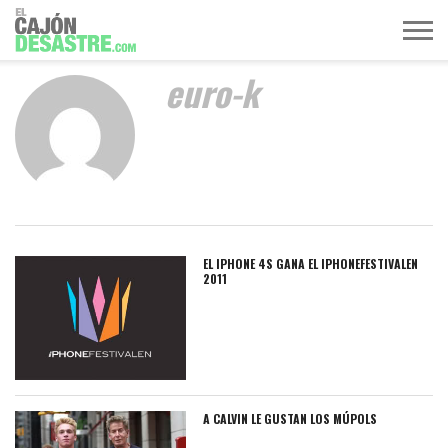
euro-k
MÚSICA
TELEVISIÓN
POLÍTICA
ACTUALIDAD
EUROVISIÓN
EL IPHONE 4S GANA EL IPHONEFESTIVALEN
2011
A CALVIN LE GUSTAN LOS MÚPOLS