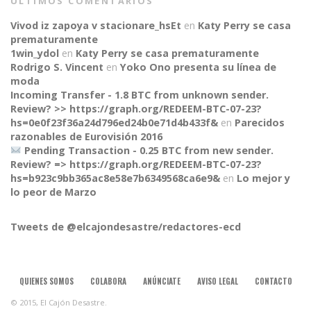
ÚLTIMOS COMENTARIOS
Vivod iz zapoya v stacionare_hsEt
en
Katy Perry se casa
prematuramente
1win_ydol
en
Katy Perry se casa prematuramente
Rodrigo S. Vincent
en
Yoko Ono presenta su línea de
moda
Incoming Transfer - 1.8 BTC from unknown sender.
Review? >> https://graph.org/REDEEM-BTC-07-23?
hs=0e0f23f36a24d796ed24b0e71d4b433f&
en
Parecidos
razonables de Eurovisión 2016
Pending Transaction - 0.25 BTC from new sender.
Review? => https://graph.org/REDEEM-BTC-07-23?
hs=b923c9bb365ac8e58e7b6349568ca6e9&
en
Lo mejor y
CONNECT
lo peor de Marzo
Tweets de @elcajondesastre/redactores-ecd
QUIENES SOMOS
COLABORA
ANÚNCIATE
AVISO LEGAL
CONTACTO
© 2015, El Cajón Desastre.