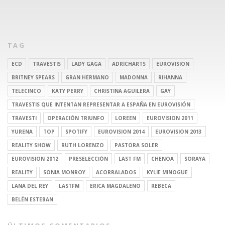
TAG
ECD
TRAVESTIS
LADY GAGA
ADRICHARTS
EUROVISION
BRITNEY SPEARS
GRAN HERMANO
MADONNA
RIHANNA
TELECINCO
KATY PERRY
CHRISTINA AGUILERA
GAY
TRAVESTIS QUE INTENTAN REPRESENTAR A ESPAÑA EN EUROVISIÓN
TRAVESTI
OPERACIÓN TRIUNFO
LOREEN
EUROVISION 2011
YURENA
TOP
SPOTIFY
EUROVISION 2014
EUROVISION 2013
REALITY SHOW
RUTH LORENZO
PASTORA SOLER
EUROVISION 2012
PRESELECCIÓN
LAST FM
CHENOA
SORAYA
REALITY
SONIA MONROY
ACORRALADOS
KYLIE MINOGUE
LANA DEL REY
LASTFM
ERICA MAGDALENO
REBECA
BELÉN ESTEBAN