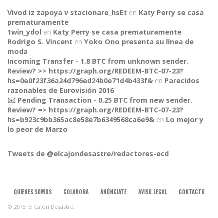
Vivod iz zapoya v stacionare_hsEt
en
Katy Perry se casa
prematuramente
1win_ydol
en
Katy Perry se casa prematuramente
Rodrigo S. Vincent
en
Yoko Ono presenta su línea de
moda
Incoming Transfer - 1.8 BTC from unknown sender.
Review? >> https://graph.org/REDEEM-BTC-07-23?
hs=0e0f23f36a24d796ed24b0e71d4b433f&
en
Parecidos
razonables de Eurovisión 2016
✉️ Pending Transaction - 0.25 BTC from new sender.
Review? => https://graph.org/REDEEM-BTC-07-23?
CONNECT
hs=b923c9bb365ac8e58e7b6349568ca6e9&
en
Lo mejor y
lo peor de Marzo
Tweets de @elcajondesastre/redactores-ecd
QUIENES SOMOS
COLABORA
ANÚNCIATE
AVISO LEGAL
CONTACTO
© 2015, El Cajón Desastre.