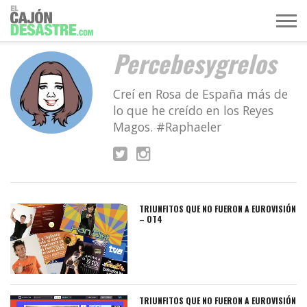
Percebesygrelos
MÚSICA
TELEVISIÓN
POLÍTICA
ACTUALIDAD
EUROVISIÓN
Creí en Rosa de España más de
lo que he creído en los Reyes
Magos. #Raphaeler
TRIUNFITOS QUE NO FUERON A EUROVISIÓN
– OT4
TRIUNFITOS QUE NO FUERON A EUROVISIÓN