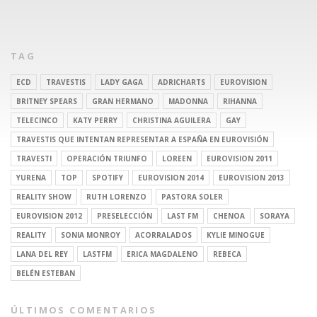
TAG
ECD
TRAVESTIS
LADY GAGA
ADRICHARTS
EUROVISION
BRITNEY SPEARS
GRAN HERMANO
MADONNA
RIHANNA
TELECINCO
KATY PERRY
CHRISTINA AGUILERA
GAY
TRAVESTIS QUE INTENTAN REPRESENTAR A ESPAÑA EN EUROVISIÓN
TRAVESTI
OPERACIÓN TRIUNFO
LOREEN
EUROVISION 2011
YURENA
TOP
SPOTIFY
EUROVISION 2014
EUROVISION 2013
REALITY SHOW
RUTH LORENZO
PASTORA SOLER
EUROVISION 2012
PRESELECCIÓN
LAST FM
CHENOA
SORAYA
REALITY
SONIA MONROY
ACORRALADOS
KYLIE MINOGUE
LANA DEL REY
LASTFM
ERICA MAGDALENO
REBECA
BELÉN ESTEBAN
ÚLTIMOS COMENTARIOS