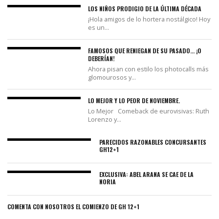
LOS NIÑOS PRODIGIO DE LA ÚLTIMA DÉCADA
¡Hola amigos de lo hortera nostálgico! Hoy
es un...
FAMOSOS QUE RENIEGAN DE SU PASADO… ¡O
DEBERÍAN!
Ahora pisan con estilo los photocalls más
glomourosos y...
LO MEJOR Y LO PEOR DE NOVIEMBRE.
Lo Mejor Comeback de eurovisivas: Ruth
Lorenzo y...
PARECIDOS RAZONABLES CONCURSANTES
GH12+1
EXCLUSIVA: ABEL ARANA SE CAE DE LA
NORIA
COMENTA CON NOSOTROS EL COMIENZO DE GH 12+1