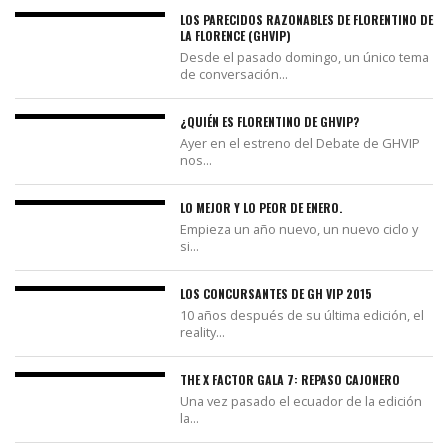
LOS PARECIDOS RAZONABLES DE FLORENTINO DE
LA FLORENCE (GHVIP)
Desde el pasado domingo, un único tema
de conversación...
¿QUIÉN ES FLORENTINO DE GHVIP?
Ayer en el estreno del Debate de GHVIP
nos...
LO MEJOR Y LO PEOR DE ENERO.
Empieza un año nuevo, un nuevo ciclo y
si...
LOS CONCURSANTES DE GH VIP 2015
10 años después de su última edición, el
reality...
THE X FACTOR GALA 7: REPASO CAJONERO
Una vez pasado el ecuador de la edición
la...