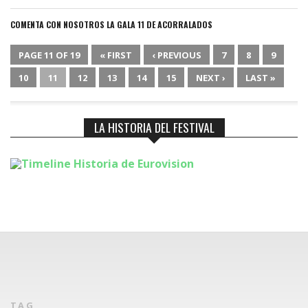
COMENTA CON NOSOTROS LA GALA 11 DE ACORRALADOS
PAGE 11 OF 19
« FIRST
‹ PREVIOUS
7
8
9
10
11
12
13
14
15
NEXT ›
LAST »
LA HISTORIA DEL FESTIVAL
TAG