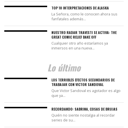
TOP 10 INTERPRETACIONES DE ALASKA
La Señora, como le conocen ahora sus
fanfatales además...
NUESTRO RADAR TRAVESTI SE ACTIVA: THE
GREAT COMIC RELIEF BAKE OFF
Cualquier otro año estaríamos ya
inmersos en una nueva...
Lo último
LOS TERRIBLES EFECTOS SECUNDARIOS DE
TRABAJAR CON VICTOR SANDOVAL
Que Victor Sandoval es agotador es algo
que ya...
RECORDANDO: SABRINA, COSAS DE BRUJAS
Quién no siente nostalgia al recordar
series de su...