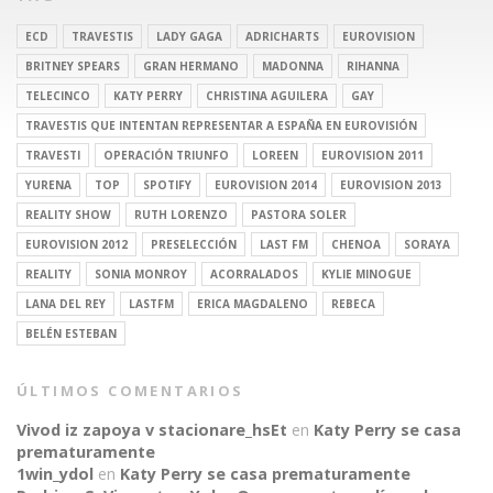
ECD
TRAVESTIS
LADY GAGA
ADRICHARTS
EUROVISION
BRITNEY SPEARS
GRAN HERMANO
MADONNA
RIHANNA
TELECINCO
KATY PERRY
CHRISTINA AGUILERA
GAY
TRAVESTIS QUE INTENTAN REPRESENTAR A ESPAÑA EN EUROVISIÓN
TRAVESTI
OPERACIÓN TRIUNFO
LOREEN
EUROVISION 2011
YURENA
TOP
SPOTIFY
EUROVISION 2014
EUROVISION 2013
REALITY SHOW
RUTH LORENZO
PASTORA SOLER
EUROVISION 2012
PRESELECCIÓN
LAST FM
CHENOA
SORAYA
REALITY
SONIA MONROY
ACORRALADOS
KYLIE MINOGUE
LANA DEL REY
LASTFM
ERICA MAGDALENO
REBECA
BELÉN ESTEBAN
ÚLTIMOS COMENTARIOS
Vivod iz zapoya v stacionare_hsEt
en
Katy Perry se casa
prematuramente
1win_ydol
en
Katy Perry se casa prematuramente