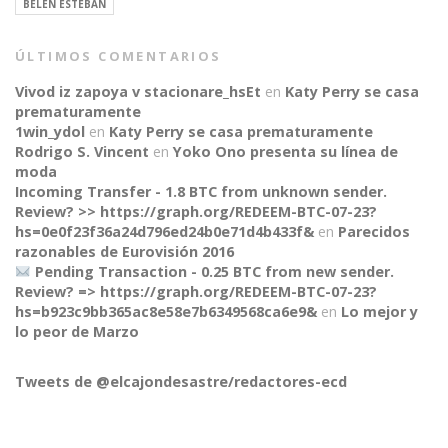
BELÉN ESTEBAN
ÚLTIMOS COMENTARIOS
Vivod iz zapoya v stacionare_hsEt
en
Katy Perry se casa
prematuramente
1win_ydol
en
Katy Perry se casa prematuramente
Rodrigo S. Vincent
en
Yoko Ono presenta su línea de
moda
Incoming Transfer - 1.8 BTC from unknown sender.
Review? >> https://graph.org/REDEEM-BTC-07-23?
hs=0e0f23f36a24d796ed24b0e71d4b433f&
en
Parecidos
razonables de Eurovisión 2016
Pending Transaction - 0.25 BTC from new sender.
Review? => https://graph.org/REDEEM-BTC-07-23?
hs=b923c9bb365ac8e58e7b6349568ca6e9&
en
Lo mejor y
CONNECT
lo peor de Marzo
Tweets de @elcajondesastre/redactores-ecd