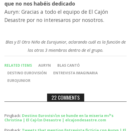
que no nos habéis dedicado
Auryn: Gracias a todo el equipo de El Cajón
Desastre por no interesaros por nosotros.
Blas y El Otro Niño de Eurojunior, aclarando cuál es la función de
los otros 3 miembros dentro de el grupo.
RELATED ITEMS
AURYN
BLAS CANTÓ
DESTINO EUROVISIÓN
ENTREVISTA IMAGINARIA
EUROJUNIOR
22 COMMENTS
Pingback:
Destino Eurovisi√≥n se hunde en la miseria m√°s
Christina | El Caj√≥n Desastre | elcajondesastre.com
Pingback:
Tweets that mention Entrevista ficticia con Auryn | El