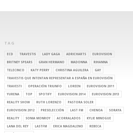
TAG
ECD
TRAVESTIS
LADY GAGA
ADRICHARTS
EUROVISION
BRITNEY SPEARS
GRAN HERMANO
MADONNA
RIHANNA
TELECINCO
KATY PERRY
CHRISTINA AGUILERA
GAY
TRAVESTIS QUE INTENTAN REPRESENTAR A ESPAÑA EN EUROVISIÓN
TRAVESTI
OPERACIÓN TRIUNFO
LOREEN
EUROVISION 2011
YURENA
TOP
SPOTIFY
EUROVISION 2014
EUROVISION 2013
REALITY SHOW
RUTH LORENZO
PASTORA SOLER
EUROVISION 2012
PRESELECCIÓN
LAST FM
CHENOA
SORAYA
REALITY
SONIA MONROY
ACORRALADOS
KYLIE MINOGUE
LANA DEL REY
LASTFM
ERICA MAGDALENO
REBECA