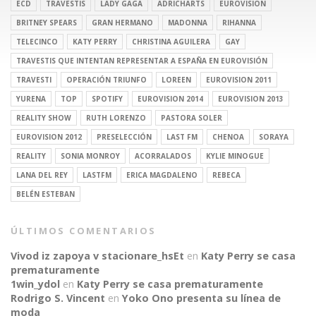
ECD
TRAVESTIS
LADY GAGA
ADRICHARTS
EUROVISION
BRITNEY SPEARS
GRAN HERMANO
MADONNA
RIHANNA
TELECINCO
KATY PERRY
CHRISTINA AGUILERA
GAY
TRAVESTIS QUE INTENTAN REPRESENTAR A ESPAÑA EN EUROVISIÓN
TRAVESTI
OPERACIÓN TRIUNFO
LOREEN
EUROVISION 2011
YURENA
TOP
SPOTIFY
EUROVISION 2014
EUROVISION 2013
REALITY SHOW
RUTH LORENZO
PASTORA SOLER
EUROVISION 2012
PRESELECCIÓN
LAST FM
CHENOA
SORAYA
REALITY
SONIA MONROY
ACORRALADOS
KYLIE MINOGUE
LANA DEL REY
LASTFM
ERICA MAGDALENO
REBECA
BELÉN ESTEBAN
ÚLTIMOS COMENTARIOS
Vivod iz zapoya v stacionare_hsEt
en
Katy Perry se casa
prematuramente
1win_ydol
en
Katy Perry se casa prematuramente
Rodrigo S. Vincent
en
Yoko Ono presenta su línea de
moda