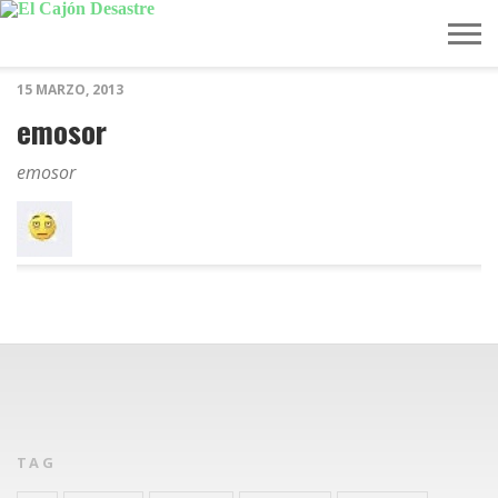
15 MARZO, 2013
MÚSICA
TELEVISIÓN
POLÍTICA
ACTUALIDAD
EUROVISIÓN
emosor
emosor
TAG