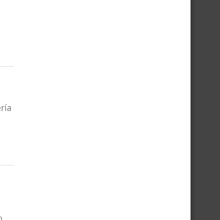
ría
...