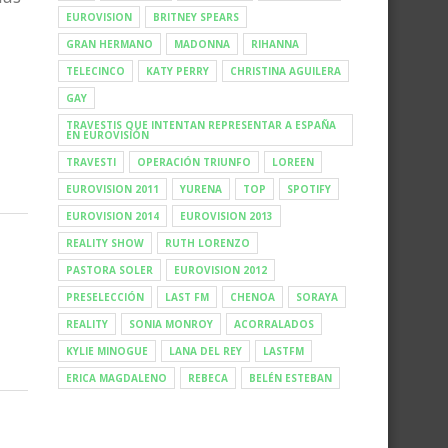
EUROVISION
BRITNEY SPEARS
GRAN HERMANO
MADONNA
RIHANNA
TELECINCO
KATY PERRY
CHRISTINA AGUILERA
GAY
TRAVESTIS QUE INTENTAN REPRESENTAR A ESPAÑA
EN EUROVISIÓN
TRAVESTI
OPERACIÓN TRIUNFO
LOREEN
EUROVISION 2011
YURENA
TOP
SPOTIFY
EUROVISION 2014
EUROVISION 2013
REALITY SHOW
RUTH LORENZO
PASTORA SOLER
EUROVISION 2012
PRESELECCIÓN
LAST FM
CHENOA
SORAYA
REALITY
SONIA MONROY
ACORRALADOS
KYLIE MINOGUE
LANA DEL REY
LASTFM
ERICA MAGDALENO
REBECA
BELÉN ESTEBAN