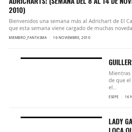
ADRICHARTS! (SEMANA DEL 8 AL 14 DE NOV
2010)
Bienvenidos una semana más al Adrichart de El Ca
que esta semana viene cargado de muchas novedade
MIEMBRO_FANTASMA
16 NOVIEMBRE, 2010
GUILLER
Mientras
de que e
el...
ESEPE
16 
LADY G
LOCA QU