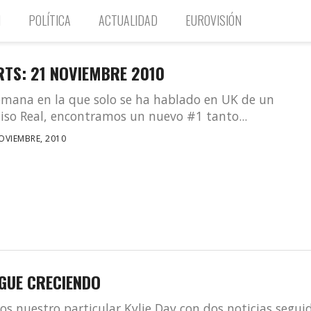
N
POLÍTICA
ACTUALIDAD
EUROVISIÓN
RTS: 21 NOVIEMBRE 2010
emana en la que solo se ha hablado en UK de un
so Real, encontramos un nuevo #1 tanto...
OVIEMBRE, 2010
IGUE CRECIENDO
s nuestro particular Kylie Day con dos noticias segui