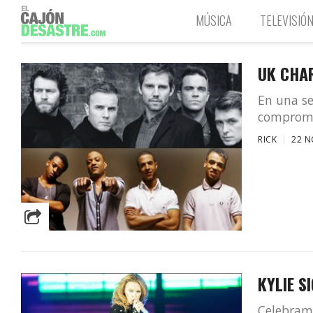
MÚSICA
TELEVISIÓ
UK CHA
En una s
compromi
RICK
22 N
KYLIE S
Celebramo