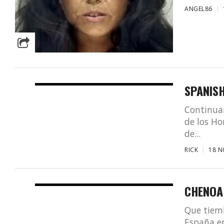
ANGEL86
SPANISH
Continuam
de los Ho
de...
RICK
18 N
CHENOA 
Que tiemb
España en