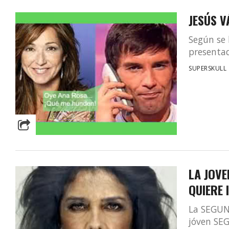
JESÚS V
Según se 
presentad
SUPERSKULL
LA JOVE
QUIERE 
La SEGUND
jóven SEG