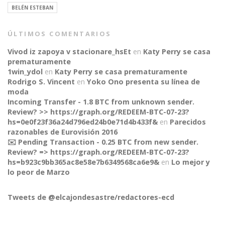
BELÉN ESTEBAN
ÚLTIMOS COMENTARIOS
Vivod iz zapoya v stacionare_hsEt
en
Katy Perry se casa
prematuramente
1win_ydol
en
Katy Perry se casa prematuramente
Rodrigo S. Vincent
en
Yoko Ono presenta su línea de
moda
Incoming Transfer - 1.8 BTC from unknown sender.
Review? >> https://graph.org/REDEEM-BTC-07-23?
hs=0e0f23f36a24d796ed24b0e71d4b433f&
en
Parecidos
razonables de Eurovisión 2016
✉️ Pending Transaction - 0.25 BTC from new sender.
Review? => https://graph.org/REDEEM-BTC-07-23?
hs=b923c9bb365ac8e58e7b6349568ca6e9&
en
Lo mejor y
CONNECT
lo peor de Marzo
Tweets de @elcajondesastre/redactores-ecd