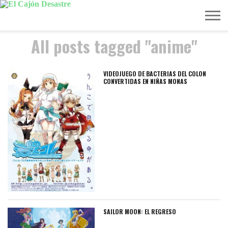
All posts tagged "anime"
MÚSICA
TELEVISIÓN
POLÍTICA
ACTUALIDAD
EUROVISIÓN
VIDEOJUEGO DE BACTERIAS DEL COLON
CONVERTIDAS EN NIÑAS MONAS
SAILOR MOON: EL REGRESO