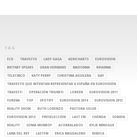
TAG
ECD
TRAVESTIS
LADY GAGA
ADRICHARTS
EUROVISION
BRITNEY SPEARS
GRAN HERMANO
MADONNA
RIHANNA
TELECINCO
KATY PERRY
CHRISTINA AGUILERA
GAY
TRAVESTIS QUE INTENTAN REPRESENTAR A ESPAÑA EN EUROVISIÓN
TRAVESTI
OPERACIÓN TRIUNFO
LOREEN
EUROVISION 2011
YURENA
TOP
SPOTIFY
EUROVISION 2014
EUROVISION 2013
REALITY SHOW
RUTH LORENZO
PASTORA SOLER
EUROVISION 2012
PRESELECCIÓN
LAST FM
CHENOA
SORAYA
REALITY
SONIA MONROY
ACORRALADOS
KYLIE MINOGUE
LANA DEL REY
LASTFM
ERICA MAGDALENO
REBECA