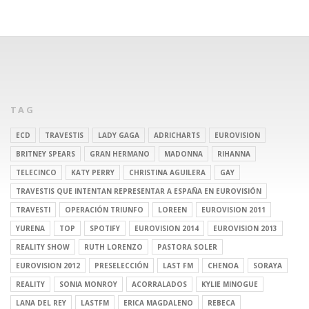
TAG
ECD
TRAVESTIS
LADY GAGA
ADRICHARTS
EUROVISION
BRITNEY SPEARS
GRAN HERMANO
MADONNA
RIHANNA
TELECINCO
KATY PERRY
CHRISTINA AGUILERA
GAY
TRAVESTIS QUE INTENTAN REPRESENTAR A ESPAÑA EN EUROVISIÓN
TRAVESTI
OPERACIÓN TRIUNFO
LOREEN
EUROVISION 2011
YURENA
TOP
SPOTIFY
EUROVISION 2014
EUROVISION 2013
REALITY SHOW
RUTH LORENZO
PASTORA SOLER
EUROVISION 2012
PRESELECCIÓN
LAST FM
CHENOA
SORAYA
REALITY
SONIA MONROY
ACORRALADOS
KYLIE MINOGUE
LANA DEL REY
LASTFM
ERICA MAGDALENO
REBECA