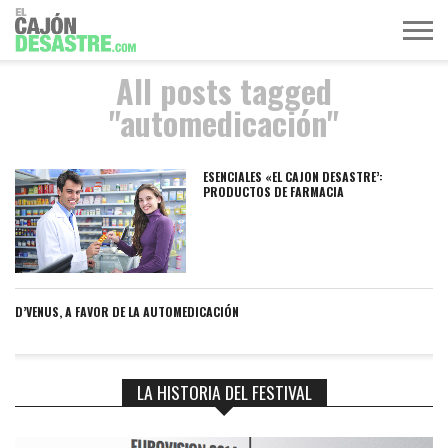
All posts tagged
MÚSICA
TELEVISIÓN
POLÍTICA
ACTUALIDAD
EUROVISIÓN
"automedicación"
ESENCIALES «EL CAJON DESASTRE’:
PRODUCTOS DE FARMACIA
D’VENUS, A FAVOR DE LA AUTOMEDICACIÓN
LA HISTORIA DEL FESTIVAL