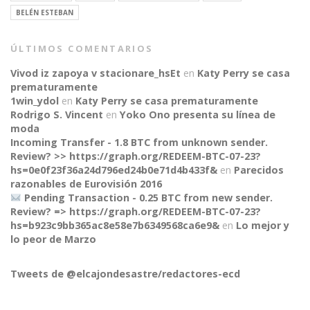
BELÉN ESTEBAN
ÚLTIMOS COMENTARIOS
Vivod iz zapoya v stacionare_hsEt
en
Katy Perry se casa
prematuramente
1win_ydol
en
Katy Perry se casa prematuramente
Rodrigo S. Vincent
en
Yoko Ono presenta su línea de
moda
Incoming Transfer - 1.8 BTC from unknown sender.
Review? >> https://graph.org/REDEEM-BTC-07-23?
hs=0e0f23f36a24d796ed24b0e71d4b433f&
en
Parecidos
razonables de Eurovisión 2016
Pending Transaction - 0.25 BTC from new sender.
Review? => https://graph.org/REDEEM-BTC-07-23?
CONNECT
hs=b923c9bb365ac8e58e7b6349568ca6e9&
en
Lo mejor y
lo peor de Marzo
Tweets de @elcajondesastre/redactores-ecd