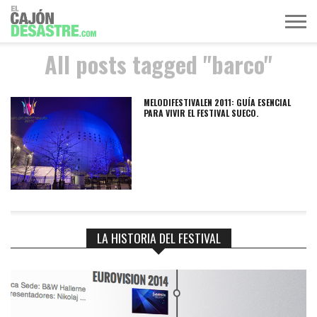
All posts tagged "barco"
MÚSICA
TELEVISIÓN
POLÍTICA
ACTUALIDAD
EUROVISIÓN
MELODIFESTIVALEN 2011: GUÍA ESENCIAL
PARA VIVIR EL FESTIVAL SUECO.
LA HISTORIA DEL FESTIVAL