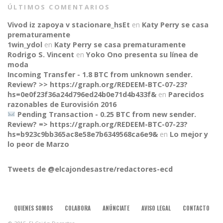
ÚLTIMOS COMENTARIOS
Vivod iz zapoya v stacionare_hsEt
en
Katy Perry se casa
prematuramente
1win_ydol
en
Katy Perry se casa prematuramente
Rodrigo S. Vincent
en
Yoko Ono presenta su línea de
moda
Incoming Transfer - 1.8 BTC from unknown sender.
Review? >> https://graph.org/REDEEM-BTC-07-23?
hs=0e0f23f36a24d796ed24b0e71d4b433f&
en
Parecidos
razonables de Eurovisión 2016
Pending Transaction - 0.25 BTC from new sender.
Review? => https://graph.org/REDEEM-BTC-07-23?
hs=b923c9bb365ac8e58e7b6349568ca6e9&
en
Lo mejor y
CONNECT
lo peor de Marzo
Tweets de @elcajondesastre/redactores-ecd
QUIENES SOMOS
COLABORA
ANÚNCIATE
AVISO LEGAL
CONTACTO