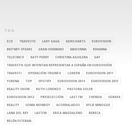
TAG
ECD
TRAVESTIS
LADY GAGA
ADRICHARTS
EUROVISION
BRITNEY SPEARS
GRAN HERMANO
MADONNA
RIHANNA
TELECINCO
KATY PERRY
CHRISTINA AGUILERA
GAY
TRAVESTIS QUE INTENTAN REPRESENTAR A ESPAÑA EN EUROVISIÓN
TRAVESTI
OPERACIÓN TRIUNFO
LOREEN
EUROVISION 2011
YURENA
TOP
SPOTIFY
EUROVISION 2014
EUROVISION 2013
REALITY SHOW
RUTH LORENZO
PASTORA SOLER
EUROVISION 2012
PRESELECCIÓN
LAST FM
CHENOA
SORAYA
REALITY
SONIA MONROY
ACORRALADOS
KYLIE MINOGUE
LANA DEL REY
LASTFM
ERICA MAGDALENO
REBECA
BELÉN ESTEBAN