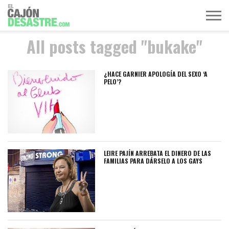
All posts tagged "bukake"
MÚSICA
TELEVISIÓN
POLÍTICA
ACTUALIDAD
EUROVISIÓN
¿HACE GARNIER APOLOGÍA DEL SEXO ‘A
PELO’?
LEIRE PAJÍN ARREBATA EL DINERO DE LAS
FAMILIAS PARA DÁRSELO A LOS GAYS