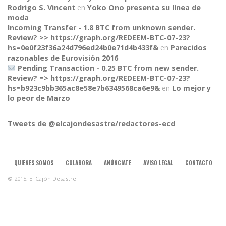
Rodrigo S. Vincent
en
Yoko Ono presenta su línea de
moda
Incoming Transfer - 1.8 BTC from unknown sender.
Review? >> https://graph.org/REDEEM-BTC-07-23?
hs=0e0f23f36a24d796ed24b0e71d4b433f&
en
Parecidos
razonables de Eurovisión 2016
Pending Transaction - 0.25 BTC from new sender.
Review? => https://graph.org/REDEEM-BTC-07-23?
CONNECT
hs=b923c9bb365ac8e58e7b6349568ca6e9&
en
Lo mejor y
lo peor de Marzo
Tweets de @elcajondesastre/redactores-ecd
QUIENES SOMOS
COLABORA
ANÚNCIATE
AVISO LEGAL
CONTACTO
© 2015, El Cajón Desastre.