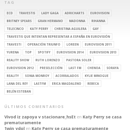
TAG
ECD
TRAVESTIS
LADY GAGA
ADRICHARTS
EUROVISION
BRITNEY SPEARS
GRAN HERMANO
MADONNA
RIHANNA
TELECINCO
KATY PERRY
CHRISTINA AGUILERA
GAY
TRAVESTIS QUE INTENTAN REPRESENTAR A ESPAÑA EN EUROVISIÓN
TRAVESTI
OPERACIÓN TRIUNFO
LOREEN
EUROVISION 2011
YURENA
TOP
SPOTIFY
EUROVISION 2014
EUROVISION 2013
REALITY SHOW
RUTH LORENZO
PASTORA SOLER
EUROVISION 2012
PRESELECCIÓN
LAST FM
CHENOA
SORAYA
REALITY
SONIA MONROY
ACORRALADOS
KYLIE MINOGUE
LANA DEL REY
LASTFM
ERICA MAGDALENO
REBECA
BELÉN ESTEBAN
ÚLTIMOS COMENTARIOS
Vivod iz zapoya v stacionare_hsEt
en
Katy Perry se casa
prematuramente
1win_ydol
en
Katy Perry se casa prematuramente