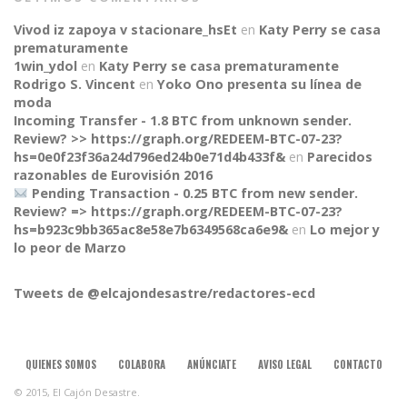
Vivod iz zapoya v stacionare_hsEt
en
Katy Perry se casa
prematuramente
1win_ydol
en
Katy Perry se casa prematuramente
Rodrigo S. Vincent
en
Yoko Ono presenta su línea de
moda
Incoming Transfer - 1.8 BTC from unknown sender.
Review? >> https://graph.org/REDEEM-BTC-07-23?
hs=0e0f23f36a24d796ed24b0e71d4b433f&
en
Parecidos
razonables de Eurovisión 2016
Pending Transaction - 0.25 BTC from new sender.
Review? => https://graph.org/REDEEM-BTC-07-23?
CONNECT
hs=b923c9bb365ac8e58e7b6349568ca6e9&
en
Lo mejor y
lo peor de Marzo
Tweets de @elcajondesastre/redactores-ecd
QUIENES SOMOS
COLABORA
ANÚNCIATE
AVISO LEGAL
CONTACTO
© 2015, El Cajón Desastre.