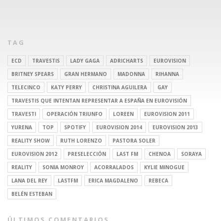
TAG
ECD
TRAVESTIS
LADY GAGA
ADRICHARTS
EUROVISION
BRITNEY SPEARS
GRAN HERMANO
MADONNA
RIHANNA
TELECINCO
KATY PERRY
CHRISTINA AGUILERA
GAY
TRAVESTIS QUE INTENTAN REPRESENTAR A ESPAÑA EN EUROVISIÓN
TRAVESTI
OPERACIÓN TRIUNFO
LOREEN
EUROVISION 2011
YURENA
TOP
SPOTIFY
EUROVISION 2014
EUROVISION 2013
REALITY SHOW
RUTH LORENZO
PASTORA SOLER
EUROVISION 2012
PRESELECCIÓN
LAST FM
CHENOA
SORAYA
REALITY
SONIA MONROY
ACORRALADOS
KYLIE MINOGUE
LANA DEL REY
LASTFM
ERICA MAGDALENO
REBECA
BELÉN ESTEBAN
ÚLTIMOS COMENTARIOS