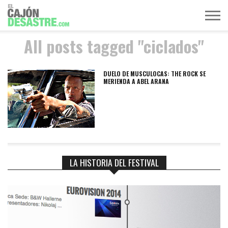
All posts tagged "ciclados"
MÚSICA
TELEVISIÓN
POLÍTICA
ACTUALIDAD
EUROVISIÓN
DUELO DE MUSCULOCAS: THE ROCK SE
MERIENDA A ABEL ARANA
LA HISTORIA DEL FESTIVAL