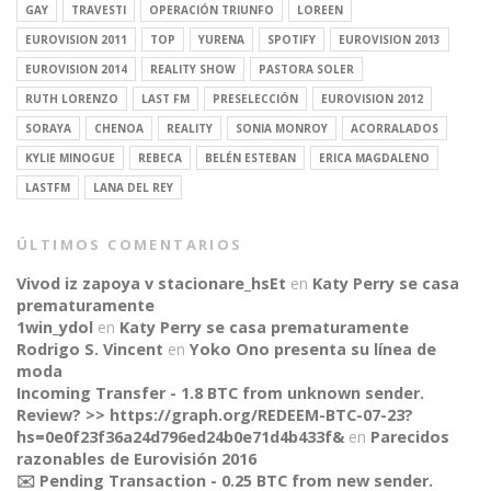
GAY
TRAVESTI
OPERACIÓN TRIUNFO
LOREEN
EUROVISION 2011
TOP
YURENA
SPOTIFY
EUROVISION 2013
EUROVISION 2014
REALITY SHOW
PASTORA SOLER
RUTH LORENZO
LAST FM
PRESELECCIÓN
EUROVISION 2012
SORAYA
CHENOA
REALITY
SONIA MONROY
ACORRALADOS
KYLIE MINOGUE
REBECA
BELÉN ESTEBAN
ERICA MAGDALENO
LASTFM
LANA DEL REY
ÚLTIMOS COMENTARIOS
Vivod iz zapoya v stacionare_hsEt
en
Katy Perry se casa
prematuramente
1win_ydol
en
Katy Perry se casa prematuramente
Rodrigo S. Vincent
en
Yoko Ono presenta su línea de
moda
Incoming Transfer - 1.8 BTC from unknown sender.
Review? >> https://graph.org/REDEEM-BTC-07-23?
hs=0e0f23f36a24d796ed24b0e71d4b433f&
en
Parecidos
razonables de Eurovisión 2016
✉️ Pending Transaction - 0.25 BTC from new sender.