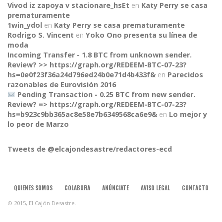
Vivod iz zapoya v stacionare_hsEt
en
Katy Perry se casa
prematuramente
1win_ydol
en
Katy Perry se casa prematuramente
Rodrigo S. Vincent
en
Yoko Ono presenta su línea de
moda
Incoming Transfer - 1.8 BTC from unknown sender.
Review? >> https://graph.org/REDEEM-BTC-07-23?
hs=0e0f23f36a24d796ed24b0e71d4b433f&
en
Parecidos
razonables de Eurovisión 2016
Pending Transaction - 0.25 BTC from new sender.
Review? => https://graph.org/REDEEM-BTC-07-23?
CONNECT
hs=b923c9bb365ac8e58e7b6349568ca6e9&
en
Lo mejor y
lo peor de Marzo
Tweets de @elcajondesastre/redactores-ecd
QUIENES SOMOS
COLABORA
ANÚNCIATE
AVISO LEGAL
CONTACTO
© 2015, El Cajón Desastre.