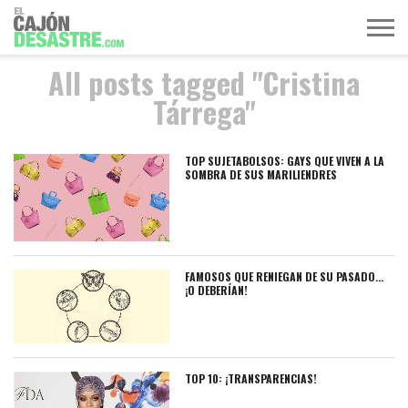
All posts tagged "Cristina
MÚSICA
TELEVISIÓN
POLÍTICA
ACTUALIDAD
EUROVISIÓN
Tárrega"
TOP SUJETABOLSOS: GAYS QUE VIVEN A LA
SOMBRA DE SUS MARILIENDRES
FAMOSOS QUE RENIEGAN DE SU PASADO…
¡O DEBERÍAN!
TOP 10: ¡TRANSPARENCIAS!