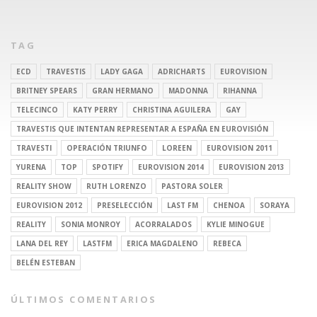
TAG
ECD
TRAVESTIS
LADY GAGA
ADRICHARTS
EUROVISION
BRITNEY SPEARS
GRAN HERMANO
MADONNA
RIHANNA
TELECINCO
KATY PERRY
CHRISTINA AGUILERA
GAY
TRAVESTIS QUE INTENTAN REPRESENTAR A ESPAÑA EN EUROVISIÓN
TRAVESTI
OPERACIÓN TRIUNFO
LOREEN
EUROVISION 2011
YURENA
TOP
SPOTIFY
EUROVISION 2014
EUROVISION 2013
REALITY SHOW
RUTH LORENZO
PASTORA SOLER
EUROVISION 2012
PRESELECCIÓN
LAST FM
CHENOA
SORAYA
REALITY
SONIA MONROY
ACORRALADOS
KYLIE MINOGUE
LANA DEL REY
LASTFM
ERICA MAGDALENO
REBECA
BELÉN ESTEBAN
ÚLTIMOS COMENTARIOS