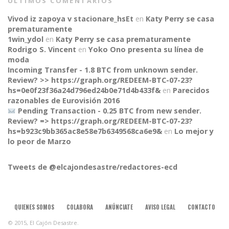
ÚLTIMOS COMENTARIOS
Vivod iz zapoya v stacionare_hsEt
en
Katy Perry se casa
prematuramente
1win_ydol
en
Katy Perry se casa prematuramente
Rodrigo S. Vincent
en
Yoko Ono presenta su línea de
moda
Incoming Transfer - 1.8 BTC from unknown sender.
Review? >> https://graph.org/REDEEM-BTC-07-23?
hs=0e0f23f36a24d796ed24b0e71d4b433f&
en
Parecidos
razonables de Eurovisión 2016
Pending Transaction - 0.25 BTC from new sender.
Review? => https://graph.org/REDEEM-BTC-07-23?
CONNECT
hs=b923c9bb365ac8e58e7b6349568ca6e9&
en
Lo mejor y
lo peor de Marzo
Tweets de @elcajondesastre/redactores-ecd
QUIENES SOMOS
COLABORA
ANÚNCIATE
AVISO LEGAL
CONTACTO
© 2015, El Cajón Desastre.