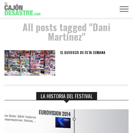
All posts tagged "Dani
MÚSICA
TELEVISIÓN
POLÍTICA
ACTUALIDAD
EUROVISIÓN
Martínez"
EL QUIOSCO DE ESTA SEMANA
LA HISTORIA DEL FESTIVAL