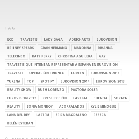
TAG
ECD
TRAVESTIS
LADY GAGA
ADRICHARTS
EUROVISION
BRITNEY SPEARS
GRAN HERMANO
MADONNA
RIHANNA
TELECINCO
KATY PERRY
CHRISTINA AGUILERA
GAY
TRAVESTIS QUE INTENTAN REPRESENTAR A ESPAÑA EN EUROVISIÓN
TRAVESTI
OPERACIÓN TRIUNFO
LOREEN
EUROVISION 2011
YURENA
TOP
SPOTIFY
EUROVISION 2014
EUROVISION 2013
REALITY SHOW
RUTH LORENZO
PASTORA SOLER
EUROVISION 2012
PRESELECCIÓN
LAST FM
CHENOA
SORAYA
REALITY
SONIA MONROY
ACORRALADOS
KYLIE MINOGUE
LANA DEL REY
LASTFM
ERICA MAGDALENO
REBECA
BELÉN ESTEBAN