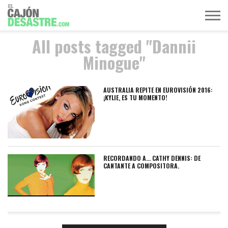
All posts tagged "Dannii
MÚSICA
TELEVISIÓN
POLÍTICA
ACTUALIDAD
EUROVISIÓN
Minogue"
AUSTRALIA REPITE EN EUROVISIÓN 2016:
¡KYLIE, ES TU MOMENTO!
RECORDANDO A… CATHY DENNIS: DE
CANTANTE A COMPOSITORA.