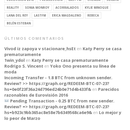
REALITY
SONIA MONROY
ACORRALADOS
KYLIE MINOGUE
LANA DEL REY
LASTFM
ERICA MAGDALENO
REBECA
BELÉN ESTEBAN
ÚLTIMOS COMENTARIOS
Vivod iz zapoya v stacionare_hsEt
en
Katy Perry se casa
prematuramente
1win_ydol
en
Katy Perry se casa prematuramente
Rodrigo S. Vincent
en
Yoko Ono presenta su línea de
moda
Incoming Transfer - 1.8 BTC from unknown sender.
Review? >> https://graph.org/REDEEM-BTC-07-23?
hs=0e0f23f36a24d796ed24b0e71d4b433f&
en
Parecidos
razonables de Eurovisión 2016
Pending Transaction - 0.25 BTC from new sender.
Review? => https://graph.org/REDEEM-BTC-07-23?
hs=b923c9bb365ac8e58e7b6349568ca6e9&
en
Lo mejor y
CONNECT
lo peor de Marzo