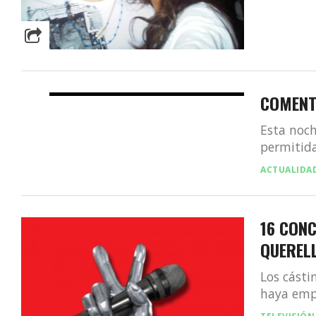
COMENT
Esta noch
permitida 
ACTUALIDA
16 CONC
QUEREL
Los cásti
haya empe