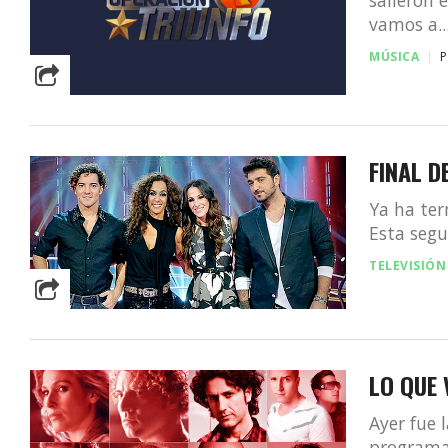
vamos a..
MÚSICA
P
FINAL D
Ya ha ter
Esta segu
TELEVISIÓN
LO QUE 
Ayer fue 
programa 