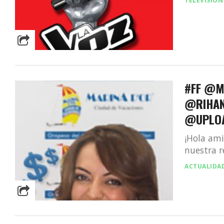
TELEVISIÓN
#FF @M
@RIHAN
@UPLOA
¡Hola ami
nuestra r
ACTUALIDA