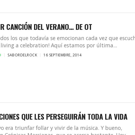
OR CANCIÓN DEL VERANO… DE OT
odos los que todavía se emocionan cada vez que escuc
 living a celebration! Aquí estamos por última...
D
SABORDELROCK
16 SEPTIEMBRE, 2014
CIONES QUE LES PERSEGUIRÁN TODA LA VIDA
o era triunfar follar y vivir de la música. Y bueno,
en Crónicas Marcianas, que se acerca bastante. Hoy