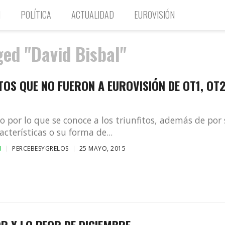
N
POLÍTICA
ACTUALIDAD
EUROVISIÓN
ged "David Bisbal"
TOS QUE NO FUERON A EUROVISIÓN DE OT1, OT2
go por lo que se conoce a los triunfitos, además de por
acterísticas o su forma de...
N
PERCEBESYGRELOS
25 MAYO, 2015
R Y LO PEOR DE DICIEMBRE.