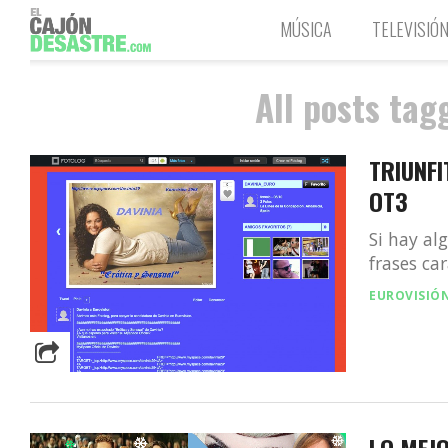
MÚSICA
TELEVISIÓ
All posts tag
TRIUNFI
OT3
Si hay al
frases car
EUROVISIÓ
LO MEJO