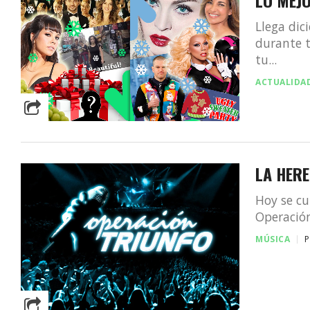
Llega dic
durante t
tu...
ACTUALIDA
LA HERE
Hoy se c
Operación
MÚSICA
P