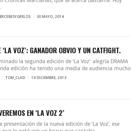
.
ERCEBESYGRELOS
30 MAYO, 2014
E ‘LA VOZ’: GANADOR OBVIO Y UN CATFIGHT.
minado la segunda edición de ‘La Voz’: alegría DRAMA
nda edición ha tenido una media de audiencia muchos
TOM_CLAD
19 DICIEMBRE, 2013
VEREMOS EN ‘LA VOZ 2’
la presentación de la nueva edición de ‘La Voz’, ese
que lo petó con un heavy que cantaba...