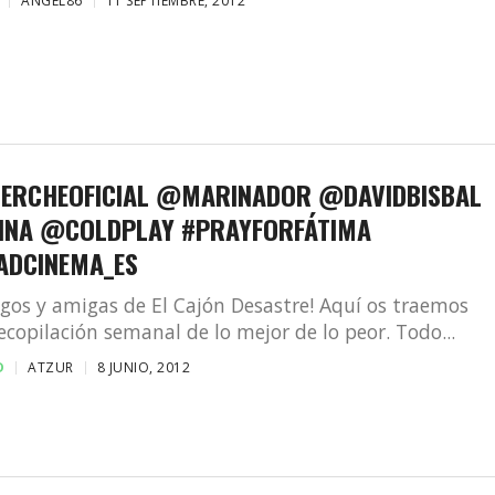
ANGEL86
11 SEPTIEMBRE, 2012
ERCHEOFICIAL @MARINADOR @DAVIDBISBAL
NA @COLDPLAY #PRAYFORFÁTIMA
DCINEMA_ES
gos y amigas de El Cajón Desastre! Aquí os traemos
ecopilación semanal de lo mejor de lo peor. Todo...
D
ATZUR
8 JUNIO, 2012