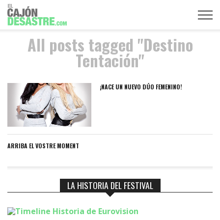
All posts tagged "Destino
MÚSICA
TELEVISIÓN
POLÍTICA
ACTUALIDAD
EUROVISIÓN
Tentación"
¡NACE UN NUEVO DÚO FEMENINO!
ARRIBA EL VOSTRE MOMENT
LA HISTORIA DEL FESTIVAL