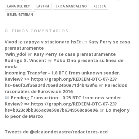
LANA DEL REY
LASTFM
ERICA MAGDALENO
REBECA
BELÉN ESTEBAN
ÚLTIMOS COMENTARIOS
Vivod iz zapoya v stacionare_hsEt
en
Katy Perry se casa
prematuramente
1win_ydol
en
Katy Perry se casa prematuramente
Rodrigo S. Vincent
en
Yoko Ono presenta su línea de
moda
Incoming Transfer - 1.8 BTC from unknown sender.
Review? >> https://graph.org/REDEEM-BTC-07-23?
hs=0e0f23f36a24d796ed24b0e71d4b433f&
en
Parecidos
razonables de Eurovisión 2016
Pending Transaction - 0.25 BTC from new sender.
Review? => https://graph.org/REDEEM-BTC-07-23?
hs=b923c9bb365ac8e58e7b6349568ca6e9&
en
Lo mejor y
CONNECT
lo peor de Marzo
Tweets de @elcajondesastre/redactores-ecd