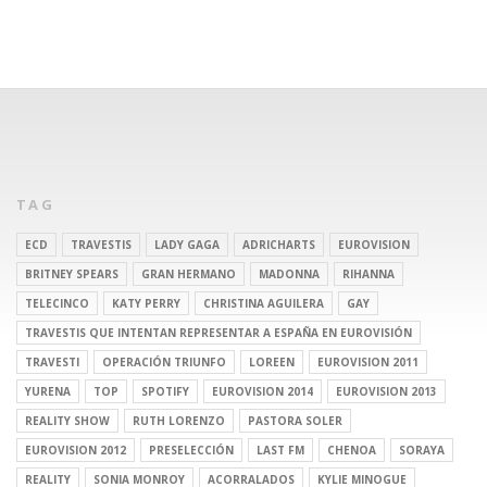
TAG
ECD
TRAVESTIS
LADY GAGA
ADRICHARTS
EUROVISION
BRITNEY SPEARS
GRAN HERMANO
MADONNA
RIHANNA
TELECINCO
KATY PERRY
CHRISTINA AGUILERA
GAY
TRAVESTIS QUE INTENTAN REPRESENTAR A ESPAÑA EN EUROVISIÓN
TRAVESTI
OPERACIÓN TRIUNFO
LOREEN
EUROVISION 2011
YURENA
TOP
SPOTIFY
EUROVISION 2014
EUROVISION 2013
REALITY SHOW
RUTH LORENZO
PASTORA SOLER
EUROVISION 2012
PRESELECCIÓN
LAST FM
CHENOA
SORAYA
REALITY
SONIA MONROY
ACORRALADOS
KYLIE MINOGUE