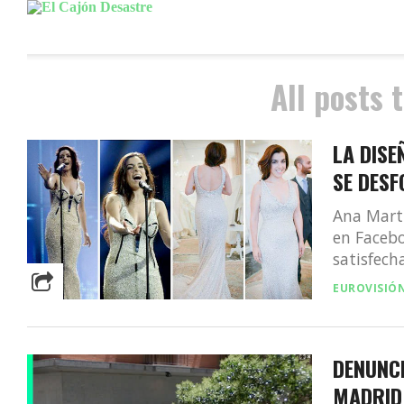
All posts 
LA DISE
SE DES
Ana Martí
en Facebo
satisfecha”
EUROVISIÓ
DENUNCI
MADRID