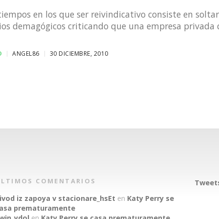
tiempos en los que ser reivindicativo consiste en solta
ios demagógicos criticando que una empresa privada
D
ANGEL86
30 DICIEMBRE, 2010
ÚLTIMOS COMENTARIOS
Tweets
ivod iz zapoya v stacionare_hsEt
en
Katy Perry se
asa prematuramente
win_ydol
en
Katy Perry se casa prematuramente