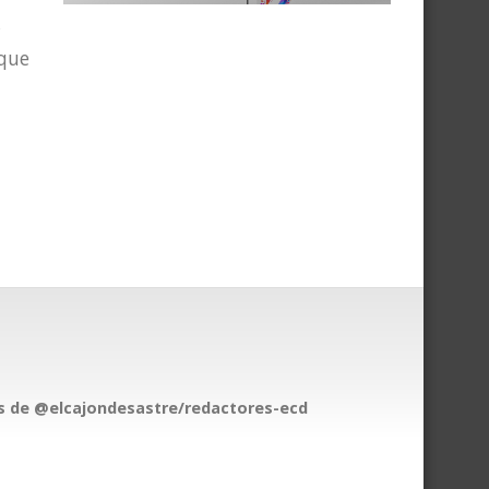
r
 que
 de @elcajondesastre/redactores-ecd