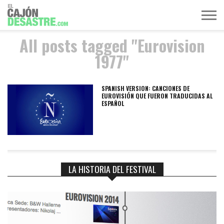
All posts tagged "Eurovision
MÚSICA
TELEVISIÓN
POLÍTICA
ACTUALIDAD
EUROVISIÓN
1977"
SPANISH VERSION: CANCIONES DE
EUROVISIÓN QUE FUERON TRADUCIDAS AL
ESPAÑOL
LA HISTORIA DEL FESTIVAL