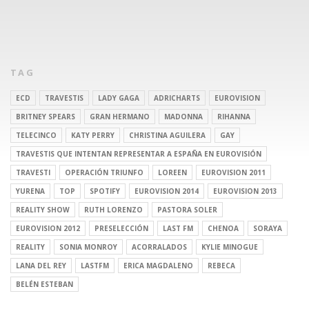
TAG
ECD
TRAVESTIS
LADY GAGA
ADRICHARTS
EUROVISION
BRITNEY SPEARS
GRAN HERMANO
MADONNA
RIHANNA
TELECINCO
KATY PERRY
CHRISTINA AGUILERA
GAY
TRAVESTIS QUE INTENTAN REPRESENTAR A ESPAÑA EN EUROVISIÓN
TRAVESTI
OPERACIÓN TRIUNFO
LOREEN
EUROVISION 2011
YURENA
TOP
SPOTIFY
EUROVISION 2014
EUROVISION 2013
REALITY SHOW
RUTH LORENZO
PASTORA SOLER
EUROVISION 2012
PRESELECCIÓN
LAST FM
CHENOA
SORAYA
REALITY
SONIA MONROY
ACORRALADOS
KYLIE MINOGUE
LANA DEL REY
LASTFM
ERICA MAGDALENO
REBECA
BELÉN ESTEBAN