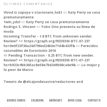
ÚLTIMOS COMENTARIOS
Vivod iz zapoya v stacionare_hsEt
en
Katy Perry se casa
prematuramente
1win_ydol
en
Katy Perry se casa prematuramente
Rodrigo S. Vincent
en
Yoko Ono presenta su línea de
moda
Incoming Transfer - 1.8 BTC from unknown sender.
Review? >> https://graph.org/REDEEM-BTC-07-23?
hs=0e0f23f36a24d796ed24b0e71d4b433f&
en
Parecidos
razonables de Eurovisión 2016
Pending Transaction - 0.25 BTC from new sender.
Review? => https://graph.org/REDEEM-BTC-07-23?
CONNECT
hs=b923c9bb365ac8e58e7b6349568ca6e9&
en
Lo mejor y
lo peor de Marzo
Tweets de @elcajondesastre/redactores-ecd
QUIENES SOMOS
COLABORA
ANÚNCIATE
AVISO LEGAL
CONTACTO