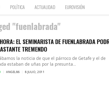
N
POLÍTICA
ACTUALIDAD
EUROVISIÓN
ged "fuenlabrada"
HORA: EL SEMINARISTA DE FUENLABRADA POD
BASTANTE TREMENDO
ábamos la noticia de que el párroco de Getafe y el de
da estaban de uñas por la presunta...
D
ANGEL86
8 JULIO, 2011