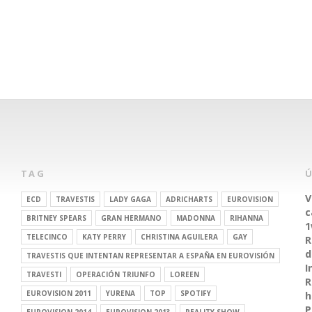
TAG
V
ECD
TRAVESTIS
LADY GAGA
ADRICHARTS
EUROVISION
c
BRITNEY SPEARS
GRAN HERMANO
MADONNA
RIHANNA
1
TELECINCO
KATY PERRY
CHRISTINA AGUILERA
GAY
R
d
TRAVESTIS QUE INTENTAN REPRESENTAR A ESPAÑA EN EUROVISIÓN
I
TRAVESTI
OPERACIÓN TRIUNFO
LOREEN
R
EUROVISION 2011
YURENA
TOP
SPOTIFY
h
P