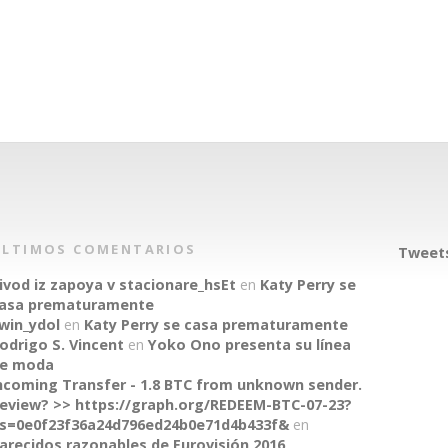
ÚLTIMOS COMENTARIOS
Tweets
ivod iz zapoya v stacionare_hsEt
en
Katy Perry se
asa prematuramente
win_ydol
en
Katy Perry se casa prematuramente
odrigo S. Vincent
en
Yoko Ono presenta su línea
e moda
ncoming Transfer - 1.8 BTC from unknown sender.
eview? >> https://graph.org/REDEEM-BTC-07-23?
s=0e0f23f36a24d796ed24b0e71d4b433f&
en
arecidos razonables de Eurovisión 2016