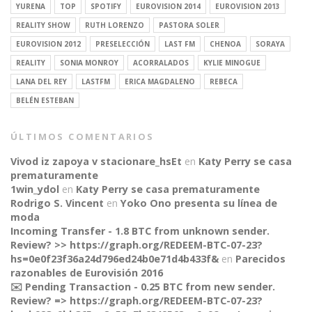
YURENA
TOP
SPOTIFY
EUROVISION 2014
EUROVISION 2013
REALITY SHOW
RUTH LORENZO
PASTORA SOLER
EUROVISION 2012
PRESELECCIÓN
LAST FM
CHENOA
SORAYA
REALITY
SONIA MONROY
ACORRALADOS
KYLIE MINOGUE
LANA DEL REY
LASTFM
ERICA MAGDALENO
REBECA
BELÉN ESTEBAN
ÚLTIMOS COMENTARIOS
Vivod iz zapoya v stacionare_hsEt
en
Katy Perry se casa
prematuramente
1win_ydol
en
Katy Perry se casa prematuramente
Rodrigo S. Vincent
en
Yoko Ono presenta su línea de
moda
Incoming Transfer - 1.8 BTC from unknown sender.
Review? >> https://graph.org/REDEEM-BTC-07-23?
hs=0e0f23f36a24d796ed24b0e71d4b433f&
en
Parecidos
razonables de Eurovisión 2016
✉️ Pending Transaction - 0.25 BTC from new sender.
Review? => https://graph.org/REDEEM-BTC-07-23?