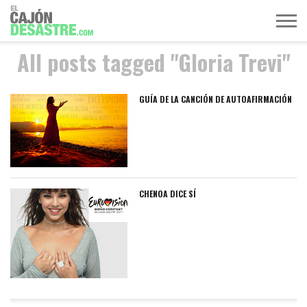
All posts tagged "Gloria Trevi"
MÚSICA
TELEVISIÓN
POLÍTICA
ACTUALIDAD
EUROVISIÓN
GUÍA DE LA CANCIÓN DE AUTOAFIRMACIÓN
CHENOA DICE SÍ