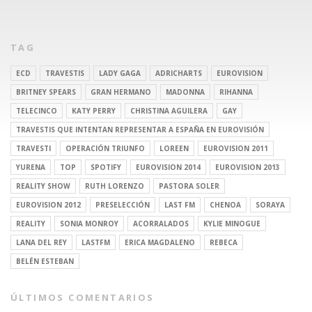
TAG
ECD
TRAVESTIS
LADY GAGA
ADRICHARTS
EUROVISION
BRITNEY SPEARS
GRAN HERMANO
MADONNA
RIHANNA
TELECINCO
KATY PERRY
CHRISTINA AGUILERA
GAY
TRAVESTIS QUE INTENTAN REPRESENTAR A ESPAÑA EN EUROVISIÓN
TRAVESTI
OPERACIÓN TRIUNFO
LOREEN
EUROVISION 2011
YURENA
TOP
SPOTIFY
EUROVISION 2014
EUROVISION 2013
REALITY SHOW
RUTH LORENZO
PASTORA SOLER
EUROVISION 2012
PRESELECCIÓN
LAST FM
CHENOA
SORAYA
REALITY
SONIA MONROY
ACORRALADOS
KYLIE MINOGUE
LANA DEL REY
LASTFM
ERICA MAGDALENO
REBECA
BELÉN ESTEBAN
ÚLTIMOS COMENTARIOS