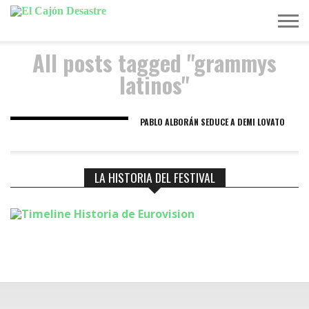
All posts tagged "grammys
MÚSICA
TELEVISIÓN
POLÍTICA
ACTUALIDAD
EUROVISIÓN
latinos"
PABLO ALBORÁN SEDUCE A DEMI LOVATO
LA HISTORIA DEL FESTIVAL