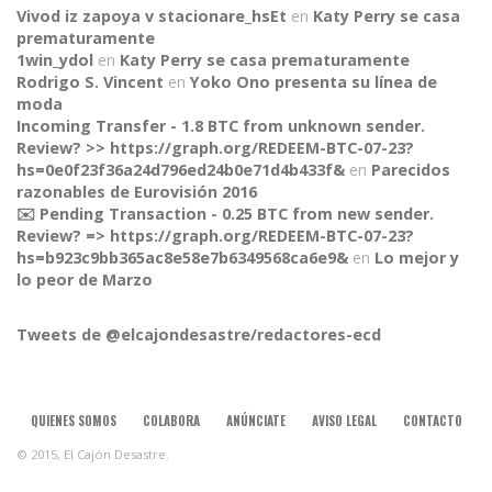
Vivod iz zapoya v stacionare_hsEt
en
Katy Perry se casa
prematuramente
1win_ydol
en
Katy Perry se casa prematuramente
Rodrigo S. Vincent
en
Yoko Ono presenta su línea de
moda
Incoming Transfer - 1.8 BTC from unknown sender.
Review? >> https://graph.org/REDEEM-BTC-07-23?
hs=0e0f23f36a24d796ed24b0e71d4b433f&
en
Parecidos
razonables de Eurovisión 2016
✉️ Pending Transaction - 0.25 BTC from new sender.
Review? => https://graph.org/REDEEM-BTC-07-23?
CONNECT
hs=b923c9bb365ac8e58e7b6349568ca6e9&
en
Lo mejor y
lo peor de Marzo
Tweets de @elcajondesastre/redactores-ecd
QUIENES SOMOS
COLABORA
ANÚNCIATE
AVISO LEGAL
CONTACTO
© 2015, El Cajón Desastre.