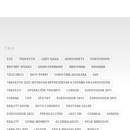
TAG
ECD
TRAVESTIS
LADY GAGA
ADRICHARTS
EUROVISION
BRITNEY SPEARS
GRAN HERMANO
MADONNA
RIHANNA
TELECINCO
KATY PERRY
CHRISTINA AGUILERA
GAY
TRAVESTIS QUE INTENTAN REPRESENTAR A ESPAÑA EN EUROVISIÓN
TRAVESTI
OPERACIÓN TRIUNFO
LOREEN
EUROVISION 2011
YURENA
TOP
SPOTIFY
EUROVISION 2014
EUROVISION 2013
REALITY SHOW
RUTH LORENZO
PASTORA SOLER
EUROVISION 2012
PRESELECCIÓN
LAST FM
CHENOA
SORAYA
REALITY
SONIA MONROY
ACORRALADOS
KYLIE MINOGUE
LANA DEL REY
LASTFM
ERICA MAGDALENO
REBECA