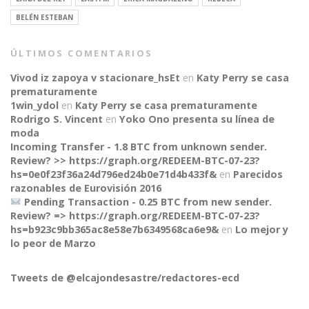
BELÉN ESTEBAN
ÚLTIMOS COMENTARIOS
Vivod iz zapoya v stacionare_hsEt
en
Katy Perry se casa
prematuramente
1win_ydol
en
Katy Perry se casa prematuramente
Rodrigo S. Vincent
en
Yoko Ono presenta su línea de
moda
Incoming Transfer - 1.8 BTC from unknown sender.
Review? >> https://graph.org/REDEEM-BTC-07-23?
hs=0e0f23f36a24d796ed24b0e71d4b433f&
en
Parecidos
razonables de Eurovisión 2016
Pending Transaction - 0.25 BTC from new sender.
Review? => https://graph.org/REDEEM-BTC-07-23?
hs=b923c9bb365ac8e58e7b6349568ca6e9&
en
Lo mejor y
CONNECT
lo peor de Marzo
Tweets de @elcajondesastre/redactores-ecd