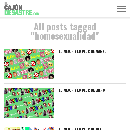
All posts tagged
MÚSICA
TELEVISIÓN
POLÍTICA
ACTUALIDAD
EUROVISIÓN
"homosexualidad"
LO MEJOR Y LO PEOR DE MARZO
LO MEJOR Y LO PEOR DE ENERO
LO MEJOR Y LO PEOR DE JUNIO