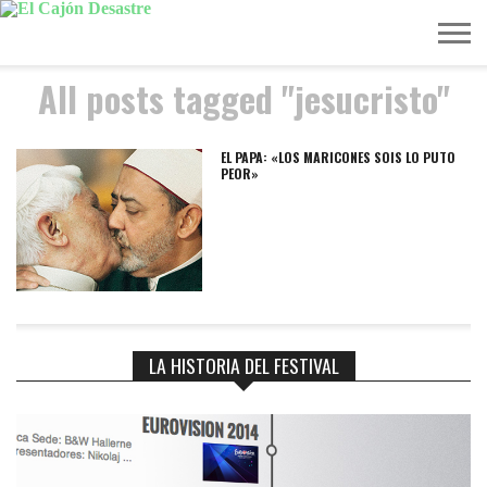
All posts tagged "jesucristo"
MÚSICA
TELEVISIÓN
POLÍTICA
ACTUALIDAD
EUROVISIÓN
EL PAPA: «LOS MARICONES SOIS LO PUTO
PEOR»
LA HISTORIA DEL FESTIVAL