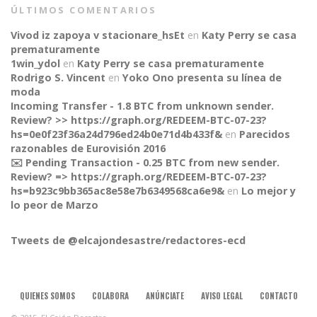
ÚLTIMOS COMENTARIOS
Vivod iz zapoya v stacionare_hsEt
en
Katy Perry se casa
prematuramente
1win_ydol
en
Katy Perry se casa prematuramente
Rodrigo S. Vincent
en
Yoko Ono presenta su línea de
moda
Incoming Transfer - 1.8 BTC from unknown sender.
Review? >> https://graph.org/REDEEM-BTC-07-23?
hs=0e0f23f36a24d796ed24b0e71d4b433f&
en
Parecidos
razonables de Eurovisión 2016
✉️ Pending Transaction - 0.25 BTC from new sender.
Review? => https://graph.org/REDEEM-BTC-07-23?
hs=b923c9bb365ac8e58e7b6349568ca6e9&
en
Lo mejor y
CONNECT
lo peor de Marzo
Tweets de @elcajondesastre/redactores-ecd
QUIENES SOMOS
COLABORA
ANÚNCIATE
AVISO LEGAL
CONTACTO