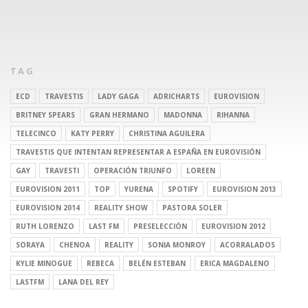
TAG
ECD
TRAVESTIS
LADY GAGA
ADRICHARTS
EUROVISION
BRITNEY SPEARS
GRAN HERMANO
MADONNA
RIHANNA
TELECINCO
KATY PERRY
CHRISTINA AGUILERA
TRAVESTIS QUE INTENTAN REPRESENTAR A ESPAÑA EN EUROVISIÓN
GAY
TRAVESTI
OPERACIÓN TRIUNFO
LOREEN
EUROVISION 2011
TOP
YURENA
SPOTIFY
EUROVISION 2013
EUROVISION 2014
REALITY SHOW
PASTORA SOLER
RUTH LORENZO
LAST FM
PRESELECCIÓN
EUROVISION 2012
SORAYA
CHENOA
REALITY
SONIA MONROY
ACORRALADOS
KYLIE MINOGUE
REBECA
BELÉN ESTEBAN
ERICA MAGDALENO
LASTFM
LANA DEL REY