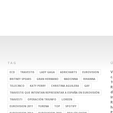
TAG
V
ECD
TRAVESTIS
LADY GAGA
ADRICHARTS
EUROVISION
c
BRITNEY SPEARS
GRAN HERMANO
MADONNA
RIHANNA
1
TELECINCO
KATY PERRY
CHRISTINA AGUILERA
GAY
R
d
TRAVESTIS QUE INTENTAN REPRESENTAR A ESPAÑA EN EUROVISIÓN
I
TRAVESTI
OPERACIÓN TRIUNFO
LOREEN
R
EUROVISION 2011
YURENA
TOP
SPOTIFY
h
P