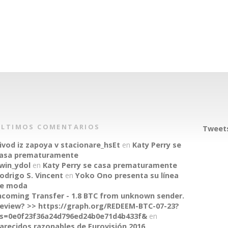
ÚLTIMOS COMENTARIOS
Tweets
ivod iz zapoya v stacionare_hsEt
en
Katy Perry se
asa prematuramente
win_ydol
en
Katy Perry se casa prematuramente
odrigo S. Vincent
en
Yoko Ono presenta su línea
e moda
ncoming Transfer - 1.8 BTC from unknown sender.
eview? >> https://graph.org/REDEEM-BTC-07-23?
s=0e0f23f36a24d796ed24b0e71d4b433f&
en
arecidos razonables de Eurovisión 2016