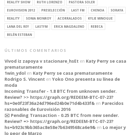
REALITY SHOW
RUTH LORENZO
PASTORA SOLER
EUROVISION 2012
PRESELECCIÓN
LAST FM
CHENOA
SORAYA
REALITY
SONIA MONROY
ACORRALADOS
KYLIE MINOGUE
LANA DEL REY
LASTFM
ERICA MAGDALENO
REBECA
BELÉN ESTEBAN
ÚLTIMOS COMENTARIOS
Vivod iz zapoya v stacionare_hsEt
en
Katy Perry se casa
prematuramente
1win_ydol
en
Katy Perry se casa prematuramente
Rodrigo S. Vincent
en
Yoko Ono presenta su línea de
moda
Incoming Transfer - 1.8 BTC from unknown sender.
Review? >> https://graph.org/REDEEM-BTC-07-23?
hs=0e0f23f36a24d796ed24b0e71d4b433f&
en
Parecidos
razonables de Eurovisión 2016
✉️ Pending Transaction - 0.25 BTC from new sender.
Review? => https://graph.org/REDEEM-BTC-07-23?
CONNECT
hs=b923c9bb365ac8e58e7b6349568ca6e9&
en
Lo mejor y
lo peor de Marzo