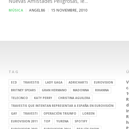
Nuevas Amistades Peligrosas, le...
MÚSICA
ANGEL86
15 NOVIEMBRE, 2010
TAG
V
ECD
TRAVESTIS
LADY GAGA
ADRICHARTS
EUROVISION
c
BRITNEY SPEARS
GRAN HERMANO
MADONNA
RIHANNA
1
TELECINCO
KATY PERRY
CHRISTINA AGUILERA
R
d
TRAVESTIS QUE INTENTAN REPRESENTAR A ESPAÑA EN EUROVISIÓN
I
GAY
TRAVESTI
OPERACIÓN TRIUNFO
LOREEN
R
EUROVISION 2011
TOP
YURENA
SPOTIFY
h
P