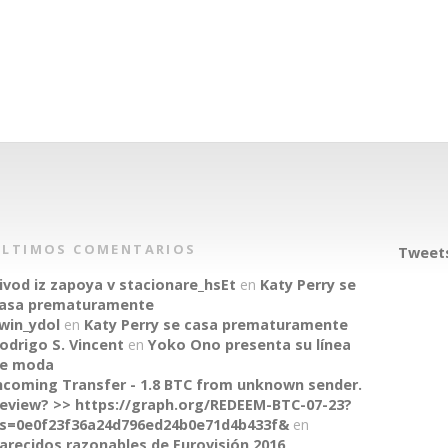
ÚLTIMOS COMENTARIOS
Tweets
ivod iz zapoya v stacionare_hsEt
en
Katy Perry se
asa prematuramente
win_ydol
en
Katy Perry se casa prematuramente
odrigo S. Vincent
en
Yoko Ono presenta su línea
e moda
ncoming Transfer - 1.8 BTC from unknown sender.
eview? >> https://graph.org/REDEEM-BTC-07-23?
s=0e0f23f36a24d796ed24b0e71d4b433f&
en
arecidos razonables de Eurovisión 2016