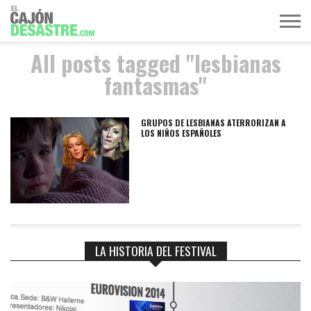
All posts tagged "lesbianas
MÚSICA
TELEVISIÓN
POLÍTICA
ACTUALIDAD
EUROVISIÓN
fantasmas"
GRUPOS DE LESBIANAS ATERRORIZAN A
LOS NIÑOS ESPAÑOLES
LA HISTORIA DEL FESTIVAL