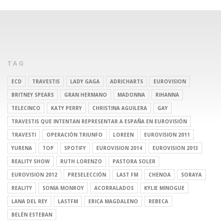
TAG
ECD
TRAVESTIS
LADY GAGA
ADRICHARTS
EUROVISION
BRITNEY SPEARS
GRAN HERMANO
MADONNA
RIHANNA
TELECINCO
KATY PERRY
CHRISTINA AGUILERA
GAY
TRAVESTIS QUE INTENTAN REPRESENTAR A ESPAÑA EN EUROVISIÓN
TRAVESTI
OPERACIÓN TRIUNFO
LOREEN
EUROVISION 2011
YURENA
TOP
SPOTIFY
EUROVISION 2014
EUROVISION 2013
REALITY SHOW
RUTH LORENZO
PASTORA SOLER
EUROVISION 2012
PRESELECCIÓN
LAST FM
CHENOA
SORAYA
REALITY
SONIA MONROY
ACORRALADOS
KYLIE MINOGUE
LANA DEL REY
LASTFM
ERICA MAGDALENO
REBECA
BELÉN ESTEBAN