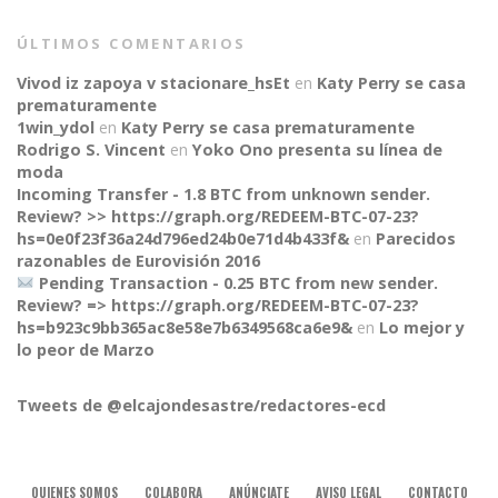
ÚLTIMOS COMENTARIOS
Vivod iz zapoya v stacionare_hsEt
en
Katy Perry se casa
prematuramente
1win_ydol
en
Katy Perry se casa prematuramente
Rodrigo S. Vincent
en
Yoko Ono presenta su línea de
moda
Incoming Transfer - 1.8 BTC from unknown sender.
Review? >> https://graph.org/REDEEM-BTC-07-23?
hs=0e0f23f36a24d796ed24b0e71d4b433f&
en
Parecidos
razonables de Eurovisión 2016
Pending Transaction - 0.25 BTC from new sender.
Review? => https://graph.org/REDEEM-BTC-07-23?
hs=b923c9bb365ac8e58e7b6349568ca6e9&
en
Lo mejor y
CONNECT
lo peor de Marzo
Tweets de @elcajondesastre/redactores-ecd
QUIENES SOMOS
COLABORA
ANÚNCIATE
AVISO LEGAL
CONTACTO