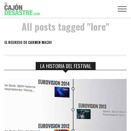
All posts tagged "lore"
MÚSICA
TELEVISIÓN
POLÍTICA
ACTUALIDAD
EUROVISIÓN
EL REGRESO DE CARMEN MACHI
LA HISTORIA DEL FESTIVAL