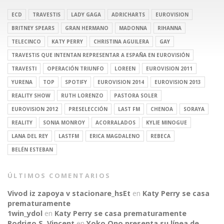
ECD
TRAVESTIS
LADY GAGA
ADRICHARTS
EUROVISION
BRITNEY SPEARS
GRAN HERMANO
MADONNA
RIHANNA
TELECINCO
KATY PERRY
CHRISTINA AGUILERA
GAY
TRAVESTIS QUE INTENTAN REPRESENTAR A ESPAÑA EN EUROVISIÓN
TRAVESTI
OPERACIÓN TRIUNFO
LOREEN
EUROVISION 2011
YURENA
TOP
SPOTIFY
EUROVISION 2014
EUROVISION 2013
REALITY SHOW
RUTH LORENZO
PASTORA SOLER
EUROVISION 2012
PRESELECCIÓN
LAST FM
CHENOA
SORAYA
REALITY
SONIA MONROY
ACORRALADOS
KYLIE MINOGUE
LANA DEL REY
LASTFM
ERICA MAGDALENO
REBECA
BELÉN ESTEBAN
ÚLTIMOS COMENTARIOS
Vivod iz zapoya v stacionare_hsEt
en
Katy Perry se casa
prematuramente
1win_ydol
en
Katy Perry se casa prematuramente
Rodrigo S. Vincent
en
Yoko Ono presenta su línea de