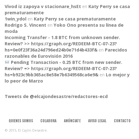
Vivod iz zapoya v stacionare_hsEt
en
Katy Perry se casa
prematuramente
1win_ydol
en
Katy Perry se casa prematuramente
Rodrigo S. Vincent
en
Yoko Ono presenta su línea de
moda
Incoming Transfer - 1.8 BTC from unknown sender.
Review? >> https://graph.org/REDEEM-BTC-07-23?
hs=0e0f23f36a24d796ed24b0e71d4b433f&
en
Parecidos
razonables de Eurovisión 2016
Pending Transaction - 0.25 BTC from new sender.
Review? => https://graph.org/REDEEM-BTC-07-23?
hs=b923c9bb365ac8e58e7b6349568ca6e9&
en
Lo mejor y
CONNECT
lo peor de Marzo
Tweets de @elcajondesastre/redactores-ecd
QUIENES SOMOS
COLABORA
ANÚNCIATE
AVISO LEGAL
CONTACTO
© 2015, El Cajón Desastre.