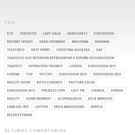
TAG
ECD
TRAVESTIS
LADY GAGA
ADRICHARTS
EUROVISION
BRITNEY SPEARS
GRAN HERMANO
MADONNA
RIHANNA
TELECINCO
KATY PERRY
CHRISTINA AGUILERA
GAY
TRAVESTIS QUE INTENTAN REPRESENTAR A ESPAÑA EN EUROVISIÓN
TRAVESTI
OPERACIÓN TRIUNFO
LOREEN
EUROVISION 2011
YURENA
TOP
SPOTIFY
EUROVISION 2014
EUROVISION 2013
REALITY SHOW
RUTH LORENZO
PASTORA SOLER
EUROVISION 2012
PRESELECCIÓN
LAST FM
CHENOA
SORAYA
REALITY
SONIA MONROY
ACORRALADOS
KYLIE MINOGUE
LANA DEL REY
LASTFM
ERICA MAGDALENO
REBECA
BELÉN ESTEBAN
ÚLTIMOS COMENTARIOS