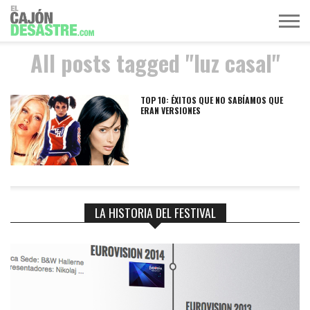
All posts tagged "luz casal"
MÚSICA
TELEVISIÓN
POLÍTICA
ACTUALIDAD
EUROVISIÓN
TOP 10: ÉXITOS QUE NO SABÍAMOS QUE
ERAN VERSIONES
LA HISTORIA DEL FESTIVAL