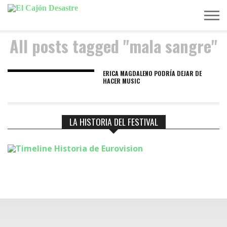
All posts tagged "mala sangre"
MÚSICA
TELEVISIÓN
POLÍTICA
ACTUALIDAD
EUROVISIÓN
ERICA MAGDALENO PODRÍA DEJAR DE
HACER MUSIC
LA HISTORIA DEL FESTIVAL