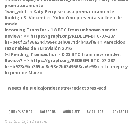
prematuramente
1win_ydol
en
Katy Perry se casa prematuramente
Rodrigo S. Vincent
en
Yoko Ono presenta su línea de
moda
Incoming Transfer - 1.8 BTC from unknown sender.
Review? >> https://graph.org/REDEEM-BTC-07-23?
hs=0e0f23f36a24d796ed24b0e71d4b433f&
en
Parecidos
razonables de Eurovisión 2016
✉️ Pending Transaction - 0.25 BTC from new sender.
Review? => https://graph.org/REDEEM-BTC-07-23?
CONNECT
hs=b923c9bb365ac8e58e7b6349568ca6e9&
en
Lo mejor y
lo peor de Marzo
Tweets de @elcajondesastre/redactores-ecd
QUIENES SOMOS
COLABORA
ANÚNCIATE
AVISO LEGAL
CONTACTO
© 2015, El Cajón Desastre.