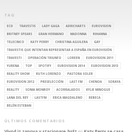
TAG
ECD
TRAVESTIS
LADY GAGA
ADRICHARTS
EUROVISION
BRITNEY SPEARS
GRAN HERMANO
MADONNA
RIHANNA
TELECINCO
KATY PERRY
CHRISTINA AGUILERA
GAY
TRAVESTIS QUE INTENTAN REPRESENTAR A ESPAÑA EN EUROVISIÓN
TRAVESTI
OPERACIÓN TRIUNFO
LOREEN
EUROVISION 2011
YURENA
TOP
SPOTIFY
EUROVISION 2014
EUROVISION 2013
REALITY SHOW
RUTH LORENZO
PASTORA SOLER
EUROVISION 2012
PRESELECCIÓN
LAST FM
CHENOA
SORAYA
REALITY
SONIA MONROY
ACORRALADOS
KYLIE MINOGUE
LANA DEL REY
LASTFM
ERICA MAGDALENO
REBECA
BELÉN ESTEBAN
ÚLTIMOS COMENTARIOS
Vivod iz zapoya v stacionare_hsEt
en
Katy Perry se casa