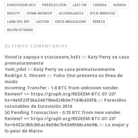
EUROVISION 2012
PRESELECCIÓN
LAST FM
CHENOA
SORAYA
REALITY
SONIA MONROY
ACORRALADOS
KYLIE MINOGUE
LANA DEL REY
LASTFM
ERICA MAGDALENO
REBECA
BELÉN ESTEBAN
ÚLTIMOS COMENTARIOS
Vivod iz zapoya v stacionare_hsEt
en
Katy Perry se casa
prematuramente
1win_ydol
en
Katy Perry se casa prematuramente
Rodrigo S. Vincent
en
Yoko Ono presenta su línea de
moda
Incoming Transfer - 1.8 BTC from unknown sender.
Review? >> https://graph.org/REDEEM-BTC-07-23?
hs=0e0f23f36a24d796ed24b0e71d4b433f&
en
Parecidos
razonables de Eurovisión 2016
✉️ Pending Transaction - 0.25 BTC from new sender.
Review? => https://graph.org/REDEEM-BTC-07-23?
hs=b923c9bb365ac8e58e7b6349568ca6e9&
en
Lo mejor y
CONNECT
lo peor de Marzo