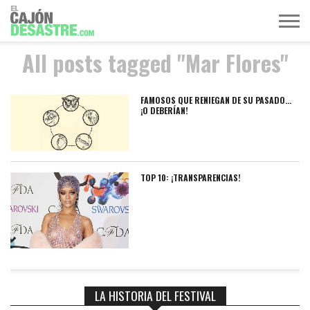
All posts tagged "Mar Flores"
MÚSICA
TELEVISIÓN
POLÍTICA
ACTUALIDAD
EUROVISIÓN
FAMOSOS QUE RENIEGAN DE SU PASADO…
¡O DEBERÍAN!
TOP 10: ¡TRANSPARENCIAS!
LA HISTORIA DEL FESTIVAL