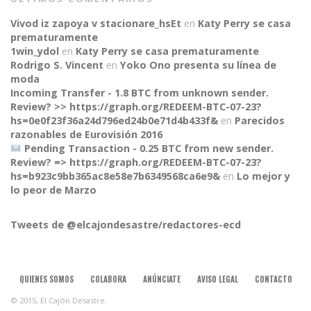
Vivod iz zapoya v stacionare_hsEt
en
Katy Perry se casa
prematuramente
1win_ydol
en
Katy Perry se casa prematuramente
Rodrigo S. Vincent
en
Yoko Ono presenta su línea de
moda
Incoming Transfer - 1.8 BTC from unknown sender.
Review? >> https://graph.org/REDEEM-BTC-07-23?
hs=0e0f23f36a24d796ed24b0e71d4b433f&
en
Parecidos
razonables de Eurovisión 2016
Pending Transaction - 0.25 BTC from new sender.
Review? => https://graph.org/REDEEM-BTC-07-23?
CONNECT
hs=b923c9bb365ac8e58e7b6349568ca6e9&
en
Lo mejor y
lo peor de Marzo
Tweets de @elcajondesastre/redactores-ecd
QUIENES SOMOS
COLABORA
ANÚNCIATE
AVISO LEGAL
CONTACTO
© 2015, El Cajón Desastre.