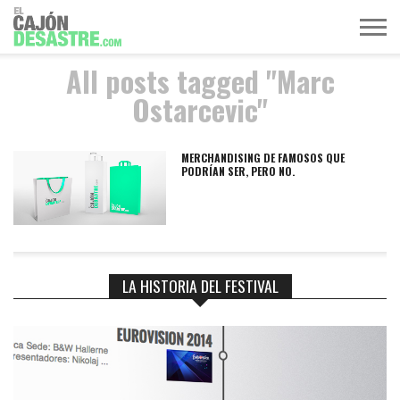
All posts tagged "Marc
MÚSICA
TELEVISIÓN
POLÍTICA
ACTUALIDAD
EUROVISIÓN
Ostarcevic"
MERCHANDISING DE FAMOSOS QUE
PODRÍAN SER, PERO NO.
LA HISTORIA DEL FESTIVAL