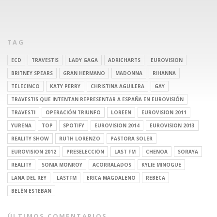
TAG
ECD
TRAVESTIS
LADY GAGA
ADRICHARTS
EUROVISION
BRITNEY SPEARS
GRAN HERMANO
MADONNA
RIHANNA
TELECINCO
KATY PERRY
CHRISTINA AGUILERA
GAY
TRAVESTIS QUE INTENTAN REPRESENTAR A ESPAÑA EN EUROVISIÓN
TRAVESTI
OPERACIÓN TRIUNFO
LOREEN
EUROVISION 2011
YURENA
TOP
SPOTIFY
EUROVISION 2014
EUROVISION 2013
REALITY SHOW
RUTH LORENZO
PASTORA SOLER
EUROVISION 2012
PRESELECCIÓN
LAST FM
CHENOA
SORAYA
REALITY
SONIA MONROY
ACORRALADOS
KYLIE MINOGUE
LANA DEL REY
LASTFM
ERICA MAGDALENO
REBECA
BELÉN ESTEBAN
ÚLTIMOS COMENTARIOS