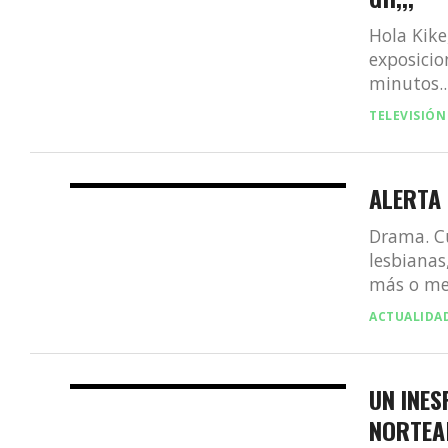
Hola Kike
exposici
minutos..
TELEVISIÓN
ALERTA 
Drama. C
lesbianas
más o men
ACTUALIDA
UN INE
NORTEA