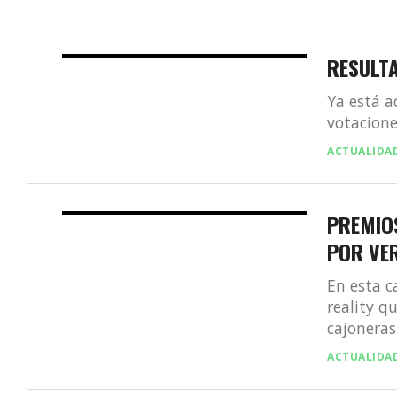
RESULT
Ya está a
votacione
ACTUALIDA
PREMIO
POR VE
En esta c
reality q
cajoneras:
ACTUALIDA