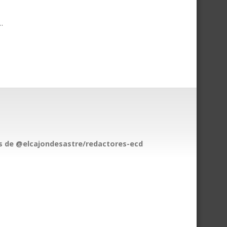
.
 de @elcajondesastre/redactores-ecd