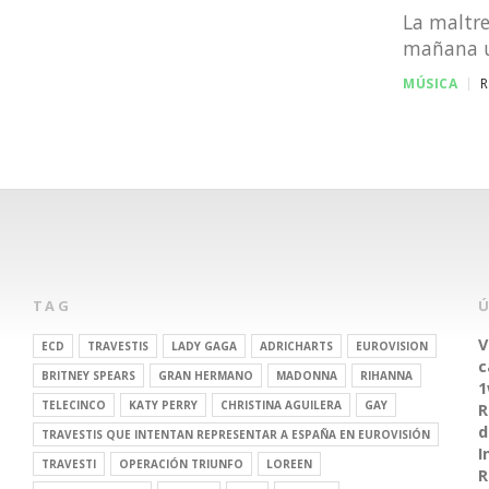
La maltre
mañana un
MÚSICA
R
TAG
V
ECD
TRAVESTIS
LADY GAGA
ADRICHARTS
EUROVISION
c
BRITNEY SPEARS
GRAN HERMANO
MADONNA
RIHANNA
1
TELECINCO
KATY PERRY
CHRISTINA AGUILERA
GAY
R
d
TRAVESTIS QUE INTENTAN REPRESENTAR A ESPAÑA EN EUROVISIÓN
I
TRAVESTI
OPERACIÓN TRIUNFO
LOREEN
R