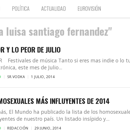
N
POLÍTICA
ACTUALIDAD
EUROVISIÓN
a luisa santiago fernandez"
R Y LO PEOR DE JULIO
Festivales de música Tanto si eres mas indie o lo t
trónica, este mes de Julio...
D
SR.VODKA
1 JULIO, 2014
MOSEXUALES MÁS INFLUYENTES DE 2014
s, El Mundo ha publicado la lista de los homosexual
yentes de nuestro país. Un listado insípido y...
D
REDACCIÓN
29 JUNIO, 2014