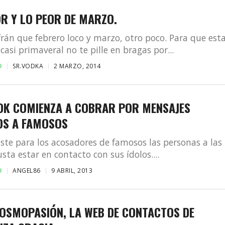
R Y LO PEOR DE MARZO.
efrán que febrero loco y marzo, otro poco. Para que est
casi primaveral no te pille en bragas por...
D
SR.VODKA
2 MARZO, 2014
OK COMIENZA A COBRAR POR MENSAJES
OS A FAMOSOS
iste para los acosadores de famosos las personas a las
usta estar en contacto con sus ídolos....
D
ANGEL86
9 ABRIL, 2013
COSMOPASIÓN, LA WEB DE CONTACTOS DE