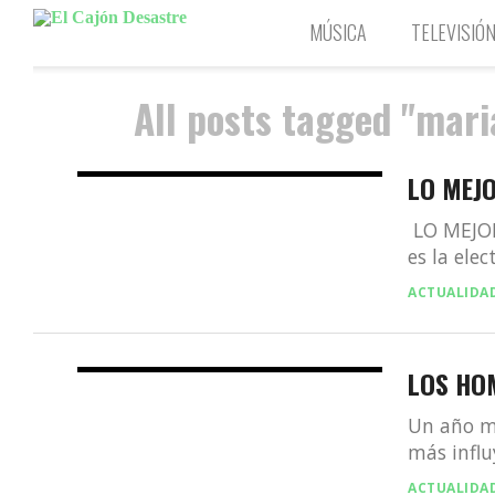
MÚSICA
TELEVISIÓ
All posts tagged "mari
LO MEJO
LO MEJOR 
es la elec
ACTUALIDA
LOS HO
Un año má
más influ
ACTUALIDA