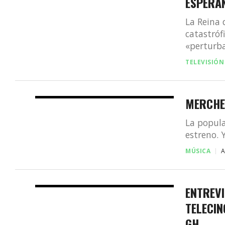
ESPERA
La Reina 
catastróf
«perturba
TELEVISIÓN
MERCHE
La popula
estreno. 
MÚSICA
ENTREVI
TELECIN
GH,,,