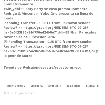
prematuramente
1win_ydol
en
Katy Perry se casa prematuramente
Rodrigo S. Vincent
en
Yoko Ono presenta su línea de
moda
Incoming Transfer - 1.8 BTC from unknown sender.
Review? >> https://graph.org/REDEEM-BTC-07-23?
hs=0e0f23f36a24d796ed24b0e71d4b433f&
en
Parecidos
razonables de Eurovisión 2016
✉️ Pending Transaction - 0.25 BTC from new sender.
Review? => https://graph.org/REDEEM-BTC-07-23?
CONNECT
hs=b923c9bb365ac8e58e7b6349568ca6e9&
en
Lo mejor y
lo peor de Marzo
Tweets de @elcajondesastre/redactores-ecd
QUIENES SOMOS
COLABORA
ANÚNCIATE
AVISO LEGAL
CONTACTO
© 2015, El Cajón Desastre.