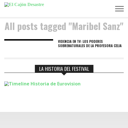
All posts tagged "Maribel Sanz"
MÚSICA
TELEVISIÓN
POLÍTICA
ACTUALIDAD
EUROVISIÓN
VIDENCIA EN TV: LOS PODERES
SOBRENATURALES DE LA PROFESORA CELIA
LA HISTORIA DEL FESTIVAL