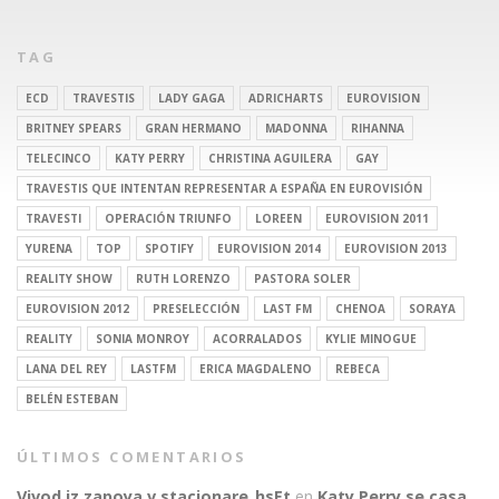
TAG
ECD
TRAVESTIS
LADY GAGA
ADRICHARTS
EUROVISION
BRITNEY SPEARS
GRAN HERMANO
MADONNA
RIHANNA
TELECINCO
KATY PERRY
CHRISTINA AGUILERA
GAY
TRAVESTIS QUE INTENTAN REPRESENTAR A ESPAÑA EN EUROVISIÓN
TRAVESTI
OPERACIÓN TRIUNFO
LOREEN
EUROVISION 2011
YURENA
TOP
SPOTIFY
EUROVISION 2014
EUROVISION 2013
REALITY SHOW
RUTH LORENZO
PASTORA SOLER
EUROVISION 2012
PRESELECCIÓN
LAST FM
CHENOA
SORAYA
REALITY
SONIA MONROY
ACORRALADOS
KYLIE MINOGUE
LANA DEL REY
LASTFM
ERICA MAGDALENO
REBECA
BELÉN ESTEBAN
ÚLTIMOS COMENTARIOS
Vivod iz zapoya v stacionare_hsEt
en
Katy Perry se casa