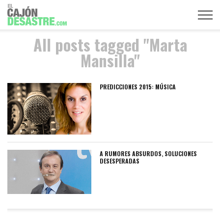
All posts tagged "Marta
MÚSICA
TELEVISIÓN
POLÍTICA
ACTUALIDAD
EUROVISIÓN
Mansilla"
PREDICCIONES 2015: MÚSICA
A RUMORES ABSURDOS, SOLUCIONES
DESESPERADAS