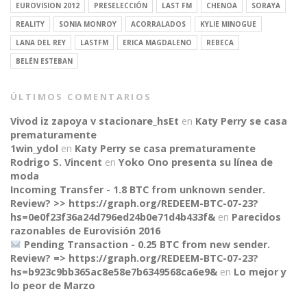
EUROVISION 2012
PRESELECCIÓN
LAST FM
CHENOA
SORAYA
REALITY
SONIA MONROY
ACORRALADOS
KYLIE MINOGUE
LANA DEL REY
LASTFM
ERICA MAGDALENO
REBECA
BELÉN ESTEBAN
ÚLTIMOS COMENTARIOS
Vivod iz zapoya v stacionare_hsEt
en
Katy Perry se casa
prematuramente
1win_ydol
en
Katy Perry se casa prematuramente
Rodrigo S. Vincent
en
Yoko Ono presenta su línea de
moda
Incoming Transfer - 1.8 BTC from unknown sender.
Review? >> https://graph.org/REDEEM-BTC-07-23?
hs=0e0f23f36a24d796ed24b0e71d4b433f&
en
Parecidos
razonables de Eurovisión 2016
Pending Transaction - 0.25 BTC from new sender.
Review? => https://graph.org/REDEEM-BTC-07-23?
CONNECT
hs=b923c9bb365ac8e58e7b6349568ca6e9&
en
Lo mejor y
lo peor de Marzo