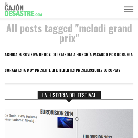
All posts tagged "melodi grand
MÚSICA
TELEVISIÓN
POLÍTICA
ACTUALIDAD
EUROVISIÓN
prix"
AGENDA EUROVISIVA DE HOY: DE ISLANDIA A HUNGRÍA PASANDO POR NORUEGA
SORAYA ESTÁ MUY PRESENTE EN DIFERENTES PRESELECCIONES EUROPEAS
LA HISTORIA DEL FESTIVAL