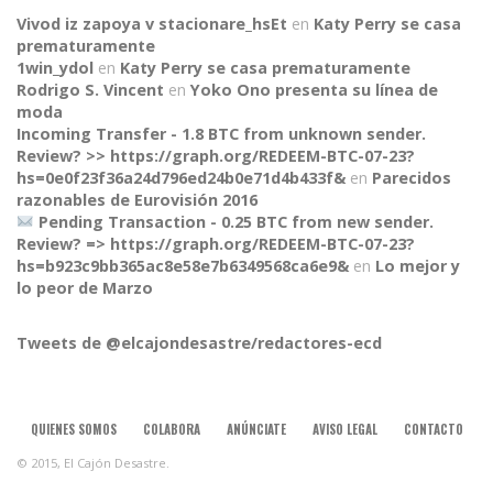
Vivod iz zapoya v stacionare_hsEt
en
Katy Perry se casa
prematuramente
1win_ydol
en
Katy Perry se casa prematuramente
Rodrigo S. Vincent
en
Yoko Ono presenta su línea de
moda
Incoming Transfer - 1.8 BTC from unknown sender.
Review? >> https://graph.org/REDEEM-BTC-07-23?
hs=0e0f23f36a24d796ed24b0e71d4b433f&
en
Parecidos
razonables de Eurovisión 2016
Pending Transaction - 0.25 BTC from new sender.
Review? => https://graph.org/REDEEM-BTC-07-23?
CONNECT
hs=b923c9bb365ac8e58e7b6349568ca6e9&
en
Lo mejor y
lo peor de Marzo
Tweets de @elcajondesastre/redactores-ecd
QUIENES SOMOS
COLABORA
ANÚNCIATE
AVISO LEGAL
CONTACTO
© 2015, El Cajón Desastre.