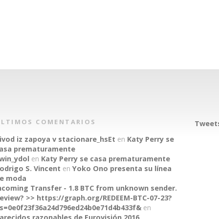
ÚLTIMOS COMENTARIOS
Tweets
ivod iz zapoya v stacionare_hsEt
en
Katy Perry se
asa prematuramente
win_ydol
en
Katy Perry se casa prematuramente
odrigo S. Vincent
en
Yoko Ono presenta su línea
e moda
ncoming Transfer - 1.8 BTC from unknown sender.
eview? >> https://graph.org/REDEEM-BTC-07-23?
s=0e0f23f36a24d796ed24b0e71d4b433f&
en
arecidos razonables de Eurovisión 2016