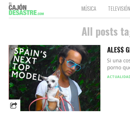
MÚSICA
TELEVISIÓ
All posts t
ALE$$ G
Si una co
porno que
ACTUALIDA