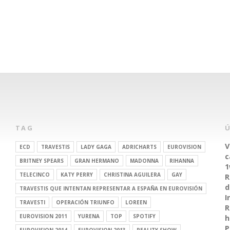
TAG
V
ECD
TRAVESTIS
LADY GAGA
ADRICHARTS
EUROVISION
c
BRITNEY SPEARS
GRAN HERMANO
MADONNA
RIHANNA
1
TELECINCO
KATY PERRY
CHRISTINA AGUILERA
GAY
R
d
TRAVESTIS QUE INTENTAN REPRESENTAR A ESPAÑA EN EUROVISIÓN
I
TRAVESTI
OPERACIÓN TRIUNFO
LOREEN
R
EUROVISION 2011
YURENA
TOP
SPOTIFY
h
P