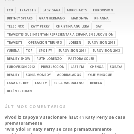
ECD
TRAVESTIS
LADY GAGA
ADRICHARTS
EUROVISION
BRITNEY SPEARS
GRAN HERMANO
MADONNA
RIHANNA
TELECINCO
KATY PERRY
CHRISTINA AGUILERA
GAY
TRAVESTIS QUE INTENTAN REPRESENTAR A ESPAÑA EN EUROVISIÓN
TRAVESTI
OPERACIÓN TRIUNFO
LOREEN
EUROVISION 2011
YURENA
TOP
SPOTIFY
EUROVISION 2014
EUROVISION 2013
REALITY SHOW
RUTH LORENZO
PASTORA SOLER
EUROVISION 2012
PRESELECCIÓN
LAST FM
CHENOA
SORAYA
REALITY
SONIA MONROY
ACORRALADOS
KYLIE MINOGUE
LANA DEL REY
LASTFM
ERICA MAGDALENO
REBECA
BELÉN ESTEBAN
ÚLTIMOS COMENTARIOS
Vivod iz zapoya v stacionare_hsEt
en
Katy Perry se casa
prematuramente
1win_ydol
en
Katy Perry se casa prematuramente