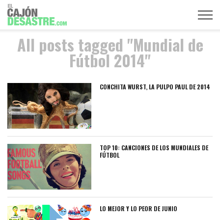
All posts tagged "Mundial de
MÚSICA
TELEVISIÓN
POLÍTICA
ACTUALIDAD
EUROVISIÓN
Fútbol 2014"
CONCHITA WURST, LA PULPO PAUL DE 2014
TOP 10: CANCIONES DE LOS MUNDIALES DE
FÚTBOL
LO MEJOR Y LO PEOR DE JUNIO