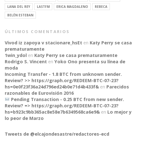
LANA DEL REY
LASTFM
ERICA MAGDALENO
REBECA
BELÉN ESTEBAN
ÚLTIMOS COMENTARIOS
Vivod iz zapoya v stacionare_hsEt
en
Katy Perry se casa
prematuramente
1win_ydol
en
Katy Perry se casa prematuramente
Rodrigo S. Vincent
en
Yoko Ono presenta su línea de
moda
Incoming Transfer - 1.8 BTC from unknown sender.
Review? >> https://graph.org/REDEEM-BTC-07-23?
hs=0e0f23f36a24d796ed24b0e71d4b433f&
en
Parecidos
razonables de Eurovisión 2016
Pending Transaction - 0.25 BTC from new sender.
Review? => https://graph.org/REDEEM-BTC-07-23?
hs=b923c9bb365ac8e58e7b6349568ca6e9&
en
Lo mejor y
CONNECT
lo peor de Marzo
Tweets de @elcajondesastre/redactores-ecd