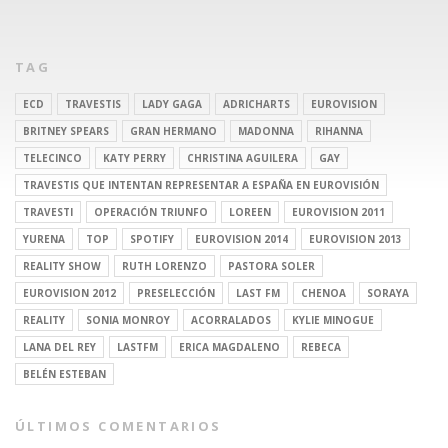
TAG
ECD
TRAVESTIS
LADY GAGA
ADRICHARTS
EUROVISION
BRITNEY SPEARS
GRAN HERMANO
MADONNA
RIHANNA
TELECINCO
KATY PERRY
CHRISTINA AGUILERA
GAY
TRAVESTIS QUE INTENTAN REPRESENTAR A ESPAÑA EN EUROVISIÓN
TRAVESTI
OPERACIÓN TRIUNFO
LOREEN
EUROVISION 2011
YURENA
TOP
SPOTIFY
EUROVISION 2014
EUROVISION 2013
REALITY SHOW
RUTH LORENZO
PASTORA SOLER
EUROVISION 2012
PRESELECCIÓN
LAST FM
CHENOA
SORAYA
REALITY
SONIA MONROY
ACORRALADOS
KYLIE MINOGUE
LANA DEL REY
LASTFM
ERICA MAGDALENO
REBECA
BELÉN ESTEBAN
ÚLTIMOS COMENTARIOS