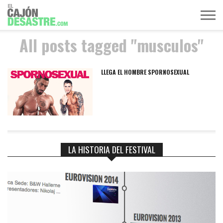
All posts tagged "musculos"
MÚSICA
TELEVISIÓN
POLÍTICA
ACTUALIDAD
EUROVISIÓN
LLEGA EL HOMBRE SPORNOSEXUAL
LA HISTORIA DEL FESTIVAL