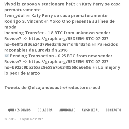
Vivod iz zapoya v stacionare_hsEt
en
Katy Perry se casa
prematuramente
1win_ydol
en
Katy Perry se casa prematuramente
Rodrigo S. Vincent
en
Yoko Ono presenta su línea de
moda
Incoming Transfer - 1.8 BTC from unknown sender.
Review? >> https://graph.org/REDEEM-BTC-07-23?
hs=0e0f23f36a24d796ed24b0e71d4b433f&
en
Parecidos
razonables de Eurovisión 2016
Pending Transaction - 0.25 BTC from new sender.
Review? => https://graph.org/REDEEM-BTC-07-23?
CONNECT
hs=b923c9bb365ac8e58e7b6349568ca6e9&
en
Lo mejor y
lo peor de Marzo
Tweets de @elcajondesastre/redactores-ecd
QUIENES SOMOS
COLABORA
ANÚNCIATE
AVISO LEGAL
CONTACTO
© 2015, El Cajón Desastre.