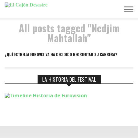
All posts tagged "Nedjim
MÚSICA
TELEVISIÓN
POLÍTICA
ACTUALIDAD
EUROVISIÓN
Mahtallah"
¿QUÉ ESTRELLA EUROVISIVA HA DECIDIDO REORIENTAR SU CARRERA?
LA HISTORIA DEL FESTIVAL