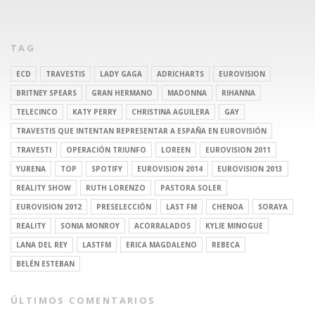
TAG
ECD
TRAVESTIS
LADY GAGA
ADRICHARTS
EUROVISION
BRITNEY SPEARS
GRAN HERMANO
MADONNA
RIHANNA
TELECINCO
KATY PERRY
CHRISTINA AGUILERA
GAY
TRAVESTIS QUE INTENTAN REPRESENTAR A ESPAÑA EN EUROVISIÓN
TRAVESTI
OPERACIÓN TRIUNFO
LOREEN
EUROVISION 2011
YURENA
TOP
SPOTIFY
EUROVISION 2014
EUROVISION 2013
REALITY SHOW
RUTH LORENZO
PASTORA SOLER
EUROVISION 2012
PRESELECCIÓN
LAST FM
CHENOA
SORAYA
REALITY
SONIA MONROY
ACORRALADOS
KYLIE MINOGUE
LANA DEL REY
LASTFM
ERICA MAGDALENO
REBECA
BELÉN ESTEBAN
ÚLTIMOS COMENTARIOS