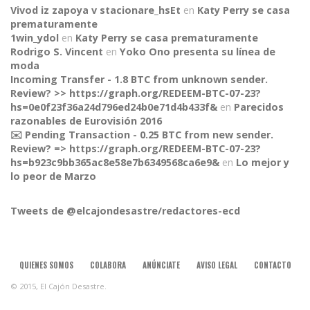
Vivod iz zapoya v stacionare_hsEt
en
Katy Perry se casa
prematuramente
1win_ydol
en
Katy Perry se casa prematuramente
Rodrigo S. Vincent
en
Yoko Ono presenta su línea de
moda
Incoming Transfer - 1.8 BTC from unknown sender.
Review? >> https://graph.org/REDEEM-BTC-07-23?
hs=0e0f23f36a24d796ed24b0e71d4b433f&
en
Parecidos
razonables de Eurovisión 2016
✉️ Pending Transaction - 0.25 BTC from new sender.
Review? => https://graph.org/REDEEM-BTC-07-23?
CONNECT
hs=b923c9bb365ac8e58e7b6349568ca6e9&
en
Lo mejor y
lo peor de Marzo
Tweets de @elcajondesastre/redactores-ecd
QUIENES SOMOS
COLABORA
ANÚNCIATE
AVISO LEGAL
CONTACTO
© 2015, El Cajón Desastre.