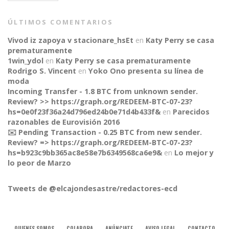
ÚLTIMOS COMENTARIOS
Vivod iz zapoya v stacionare_hsEt
en
Katy Perry se casa
prematuramente
1win_ydol
en
Katy Perry se casa prematuramente
Rodrigo S. Vincent
en
Yoko Ono presenta su línea de
moda
Incoming Transfer - 1.8 BTC from unknown sender.
Review? >> https://graph.org/REDEEM-BTC-07-23?
hs=0e0f23f36a24d796ed24b0e71d4b433f&
en
Parecidos
razonables de Eurovisión 2016
✉️ Pending Transaction - 0.25 BTC from new sender.
Review? => https://graph.org/REDEEM-BTC-07-23?
CONNECT
hs=b923c9bb365ac8e58e7b6349568ca6e9&
en
Lo mejor y
lo peor de Marzo
Tweets de @elcajondesastre/redactores-ecd
QUIENES SOMOS
COLABORA
ANÚNCIATE
AVISO LEGAL
CONTACTO