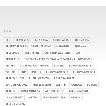
TAG
ECD
TRAVESTIS
LADY GAGA
ADRICHARTS
EUROVISION
BRITNEY SPEARS
GRAN HERMANO
MADONNA
RIHANNA
TELECINCO
KATY PERRY
CHRISTINA AGUILERA
GAY
TRAVESTIS QUE INTENTAN REPRESENTAR A ESPAÑA EN EUROVISIÓN
TRAVESTI
OPERACIÓN TRIUNFO
LOREEN
EUROVISION 2011
YURENA
TOP
SPOTIFY
EUROVISION 2014
EUROVISION 2013
REALITY SHOW
RUTH LORENZO
PASTORA SOLER
EUROVISION 2012
PRESELECCIÓN
LAST FM
CHENOA
SORAYA
REALITY
SONIA MONROY
ACORRALADOS
KYLIE MINOGUE
LANA DEL REY
LASTFM
ERICA MAGDALENO
REBECA
BELÉN ESTEBAN