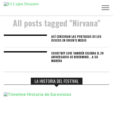
All posts tagged "Nirvana"
MÚSICA
TELEVISIÓN
POLÍTICA
ACTUALIDAD
EUROVISIÓN
ASÍ CENSURAN LAS PORTADAS DE LOS
DISCOS EN ORIENTE MEDIO
COURTNEY LOVE TAMBIÉN CELEBRA EL 20
ANIVERSARIO DE NEVERMIND… A SU
MANERA
LA HISTORIA DEL FESTIVAL